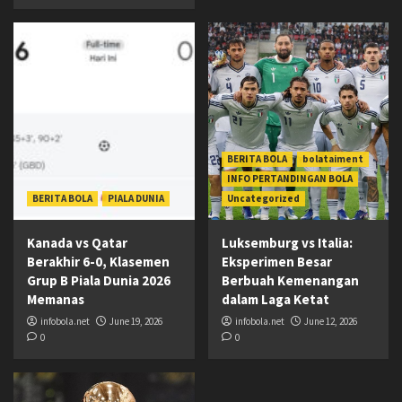
BERITA BOLA
bolataiment
INFO PERTANDINGAN BOLA
BERITA BOLA
PIALA DUNIA
Uncategorized
Kanada vs Qatar
Luksemburg vs Italia:
Berakhir 6-0, Klasemen
Eksperimen Besar
Grup B Piala Dunia 2026
Berbuah Kemenangan
Memanas
dalam Laga Ketat
infobola.net
June 19, 2026
infobola.net
June 12, 2026
0
0