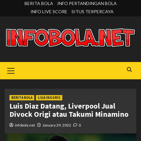
Skip
BERITA BOLA
INFO PERTANDINGAN BOLA
to
INFO LIVE SCORE
SITUS TERPERCAYA
content
Primary
Menu
BERITA BOLA
LIGA INGGRIS
Luis Diaz Datang, Liverpool Jual
Divock Origi atau Takumi Minamino
infobola.net
January 29, 2022
0