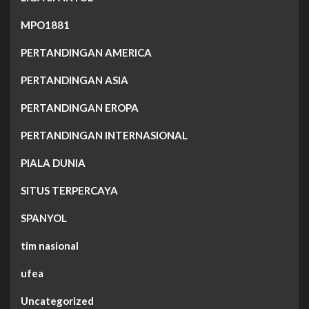
MPO1881
PERTANDINGAN AMERICA
PERTANDINGAN ASIA
PERTANDINGAN EROPA
PERTANDINGAN INTERNASIONAL
PIALA DUNIA
SITUS TERPERCAYA
SPANYOL
tim nasional
ufea
Uncategorized