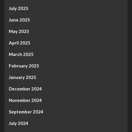
July 2025
June 2025
May 2025
April 2025
March 2025
February 2025
January 2025
December 2024
November 2024
September 2024
July 2024