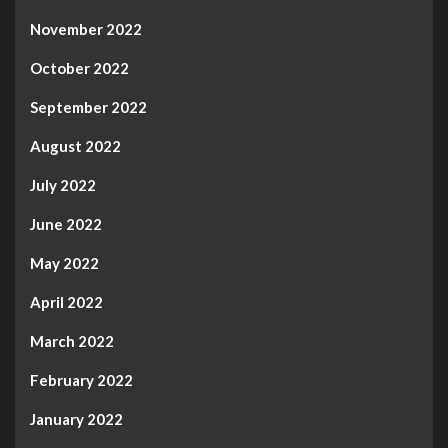
November 2022
October 2022
September 2022
August 2022
July 2022
June 2022
May 2022
April 2022
March 2022
February 2022
January 2022