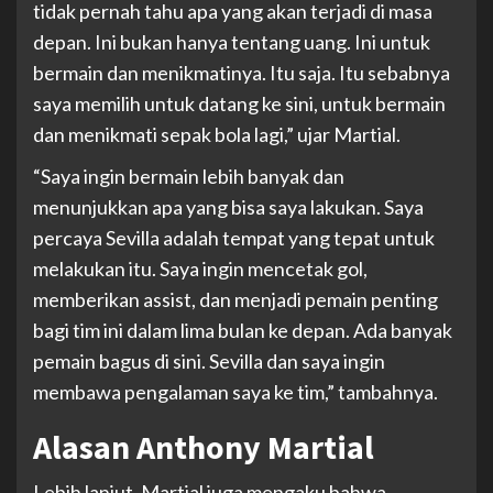
tidak pernah tahu apa yang akan terjadi di masa
depan. Ini bukan hanya tentang uang. Ini untuk
bermain dan menikmatinya. Itu saja. Itu sebabnya
saya memilih untuk datang ke sini, untuk bermain
dan menikmati sepak bola lagi,” ujar Martial.
“Saya ingin bermain lebih banyak dan
menunjukkan apa yang bisa saya lakukan. Saya
percaya Sevilla adalah tempat yang tepat untuk
melakukan itu. Saya ingin mencetak gol,
memberikan assist, dan menjadi pemain penting
bagi tim ini dalam lima bulan ke depan. Ada banyak
pemain bagus di sini. Sevilla dan saya ingin
membawa pengalaman saya ke tim,” tambahnya.
Alasan Anthony Martial
Lebih lanjut, Martial juga mengaku bahwa