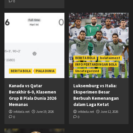
0
BERITA BOLA
bolataiment
INFO PERTANDINGAN BOLA
BERITA BOLA
PIALA DUNIA
Uncategorized
Kanada vs Qatar
Luksemburg vs Italia:
Berakhir 6-0, Klasemen
Eksperimen Besar
Grup B Piala Dunia 2026
Berbuah Kemenangan
Memanas
dalam Laga Ketat
infobola.net
June 19, 2026
infobola.net
June 12, 2026
0
0