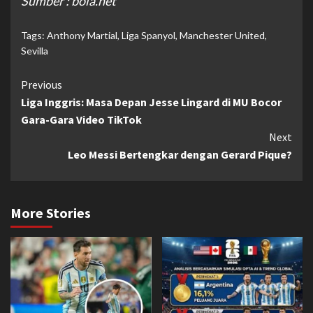
Sumber : bola.net
Tags:
Anthony Martial
,
Liga Spanyol
,
Manchester United
,
Sevilla
Continue
Previous
Liga Inggris: Masa Depan Jesse Lingard di MU Bocor
Reading
Gara-Gara Video TikTok
Next
Leo Messi Bertengkar dengan Gerard Pique?
More Stories