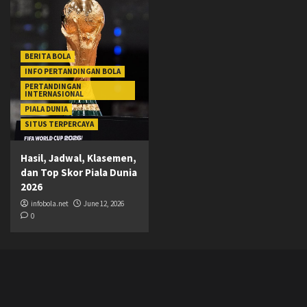
BERITA BOLA
INFO PERTANDINGAN BOLA
PERTANDINGAN
INTERNASIONAL
PIALA DUNIA
SITUS TERPERCAYA
Hasil, Jadwal, Klasemen,
dan Top Skor Piala Dunia
2026
infobola.net
June 12, 2026
0