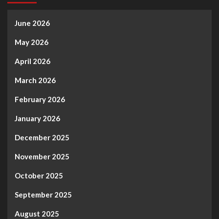
June 2026
May 2026
April 2026
March 2026
February 2026
January 2026
December 2025
November 2025
October 2025
September 2025
August 2025