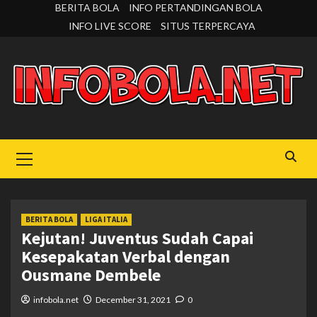
Skip
BERITA BOLA
INFO PERTANDINGAN BOLA
to
INFO LIVE SCORE
SITUS TERPERCAYA
content
Primary
Menu
BERITA BOLA
LIGA ITALIA
Kejutan! Juventus Sudah Capai
Kesepakatan Verbal dengan
Ousmane Dembele
infobola.net
December 31, 2021
0