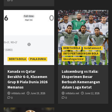
0
BERITA BOLA
bolataiment
INFO PERTANDINGAN BOLA
BERITA BOLA
PIALA DUNIA
Uncategorized
Kanada vs Qatar
Luksemburg vs Italia:
Berakhir 6-0, Klasemen
Eksperimen Besar
Grup B Piala Dunia 2026
Berbuah Kemenangan
Memanas
dalam Laga Ketat
infobola.net
June 19, 2026
infobola.net
June 12, 2026
0
0