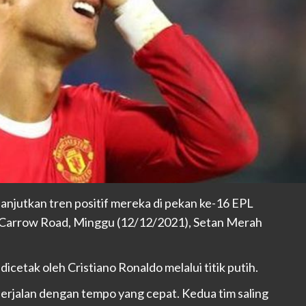
njutkan tren positif mereka di pekan ke-16 EPL
 Carrow Road, Minggu (12/12/2021), Setan Merah
icetak oleh Cristiano Ronaldo melalui titik putih.
berjalan dengan tempo yang cepat. Kedua tim saling