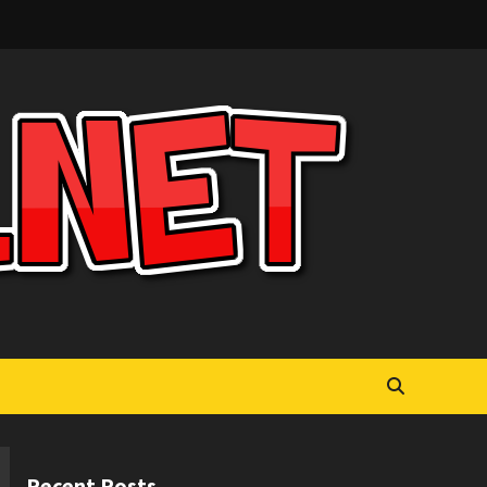
Recent Posts