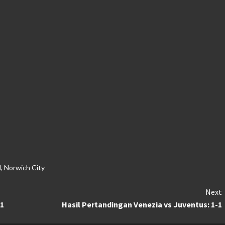
d
,
Norwich City
Next
21
Hasil Pertandingan Venezia vs Juventus: 1-1