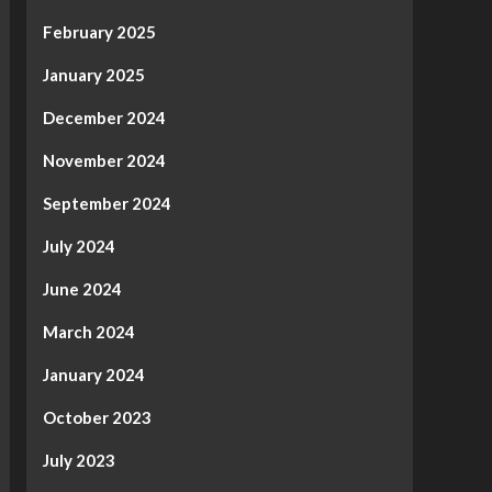
February 2025
January 2025
December 2024
November 2024
September 2024
July 2024
June 2024
March 2024
January 2024
October 2023
July 2023