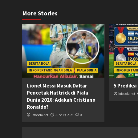
More Stories
BERITA BOLA
BERITA BOLA
INFO PERTANDINGAN BOLA
PIALA DUNIA
INFO PERTAN
Lionel Messi Masuk Daftar
5 Prediksi
Pencetak Hattrick di Piala
infobola.net
Dunia 2026: Adakah Cristiano
Ronaldo?
infobola.net
June 19, 2026
0