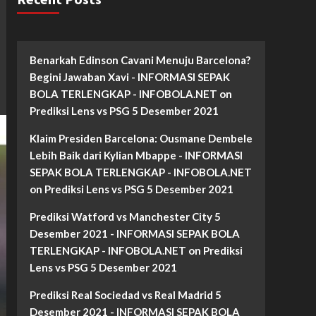
Benarkah Edinson Cavani Menuju Barcelona?
Begini Jawaban Xavi - INFORMASI SEPAK
BOLA TERLENGKAP - INFOBOLA.NET
on
Prediksi Lens vs PSG 5 Desember 2021
Klaim Presiden Barcelona: Ousmane Dembele
Lebih Baik dari Kylian Mbappe - INFORMASI
SEPAK BOLA TERLENGKAP - INFOBOLA.NET
on
Prediksi Lens vs PSG 5 Desember 2021
Prediksi Watford vs Manchester City 5
Desember 2021 - INFORMASI SEPAK BOLA
TERLENGKAP - INFOBOLA.NET
on
Prediksi
Lens vs PSG 5 Desember 2021
Prediksi Real Sociedad vs Real Madrid 5
Desember 2021 - INFORMASI SEPAK BOLA