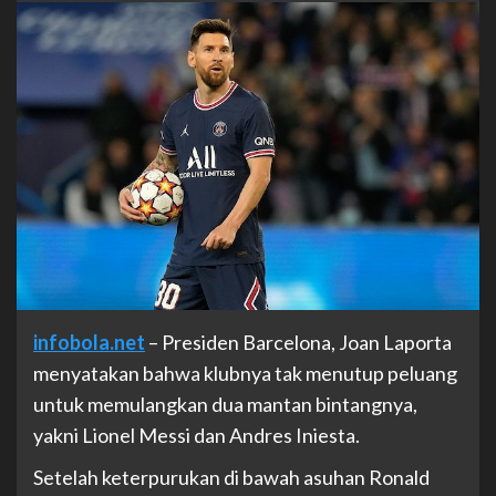
infobola.net
– Presiden Barcelona, Joan Laporta
menyatakan bahwa klubnya tak menutup peluang
untuk memulangkan dua mantan bintangnya,
yakni Lionel Messi dan Andres Iniesta.
Setelah keterpurukan di bawah asuhan Ronald