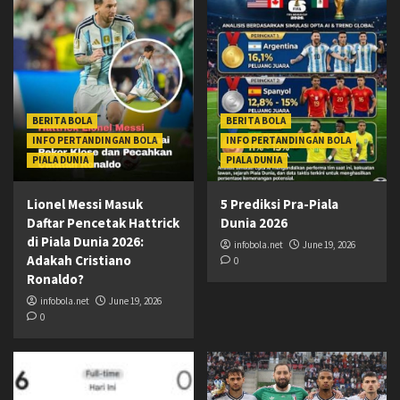
BERITA BOLA
BERITA BOLA
INFO PERTANDINGAN BOLA
INFO PERTANDINGAN BOLA
PIALA DUNIA
PIALA DUNIA
Lionel Messi Masuk
5 Prediksi Pra-Piala
Daftar Pencetak Hattrick
Dunia 2026
di Piala Dunia 2026:
infobola.net
June 19, 2026
Adakah Cristiano
0
Ronaldo?
infobola.net
June 19, 2026
0