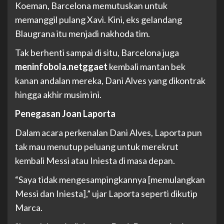
Koeman, Barcelona memutuskan untuk
memanggil pulang Xavi. Kini, eks gelandang
Blaugrana itu menjadi nakhoda tim.
Tak berhenti sampai di situ, Barcelona juga
meninfobola.netggaet
kembali mantan bek
kanan andalan mereka, Dani Alves yang dikontrak
hingga akhir musim ini.
Penegasan Joan Laporta
Dalam acara perkenalan Dani Alves, Laporta pun
tak mau menutup peluang untuk merekrut
kembali Messi atau Iniesta di masa depan.
“Saya tidak mengesampingkannya [memulangkan
Messi dan Iniesta],” ujar Laporta seperti dikutip
Marca.