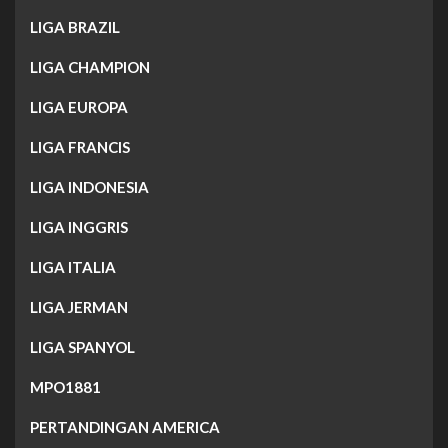
LIGA BRAZIL
LIGA CHAMPION
LIGA EUROPA
LIGA FRANCIS
LIGA INDONESIA
LIGA INGGRIS
LIGA ITALIA
LIGA JERMAN
LIGA SPANYOL
MPO1881
PERTANDINGAN AMERICA