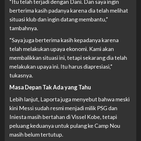
“Itu telah terjadi dengan Dani. Dan saya ingin
berterima kasih padanya karena dia telah melihat
situasi klub dan ingin datang membantu,”
tambahnya.
“Saya juga berterima kasih kepadanya karena
telah melakukan upaya ekonomi. Kami akan
membalikkan situasi ini, tetapi sekarang dia telah
melakukan upaya ini. Itu harus diapresiasi,”
tukasnya.
Masa Depan Tak Ada yang Tahu
Lebih lanjut, Laporta juga menyebut bahwa meski
kini Messi sudah resmi menjadi milik PSG dan
Iniesta masih bertahan di Vissel Kobe, tetapi
peluang keduanya untuk pulang ke Camp Nou
masih belum tertutup.