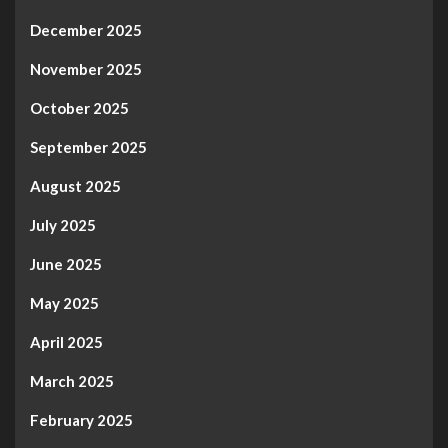
December 2025
November 2025
October 2025
September 2025
August 2025
July 2025
June 2025
May 2025
April 2025
March 2025
February 2025