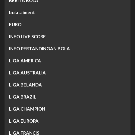
BERITA BOLA
bolataiment
EURO
INFO LIVE SCORE
INFO PERTANDINGAN BOLA
LIGA AMERICA
LIGA AUSTRALIA
LIGA BELANDA
LIGA BRAZIL
LIGA CHAMPION
LIGA EUROPA
LIGA FRANCIS