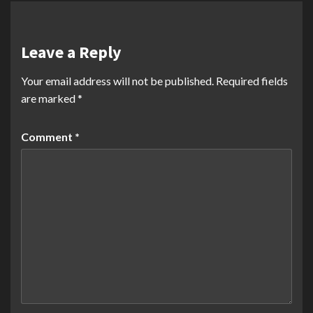
Leave a Reply
Your email address will not be published.
Required fields
are marked
*
Comment
*