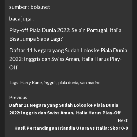
sumber : bola.net
baca juga :
Play-off Piala Dunia 2022: Selain Portugal, Italia
Bisa Jumpa Siapa Lagi?
Daftar 11 Negara yang Sudah Lolos ke Piala Dunia
2022: Inggris dan Swiss Aman, Italia Harus Play-
Off
Tags:
Harry Kane
,
inggris
,
piala dunia
,
san marino
Continue
Previous
Daftar 11 Negara yang Sudah Lolos ke Piala Dunia
Reading
2022: Inggris dan Swiss Aman, Italia Harus Play-Off
Next
Hasil Pertandingan Irlandia Utara vs Italia: Skor 0-0