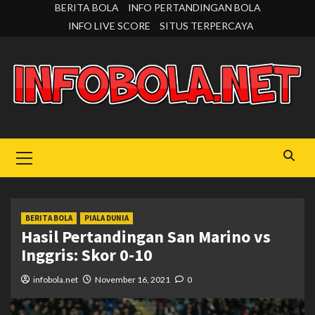
Skip
BERITA BOLA
INFO PERTANDINGAN BOLA
to
INFO LIVE SCORE
SITUS TERPERCAYA
content
Primary
Menu
BERITA BOLA
PIALA DUNIA
Hasil Pertandingan San Marino vs
Inggris: Skor 0-10
infobola.net
November 16, 2021
0