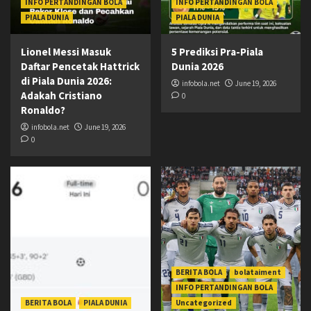
INFO PERTANDINGAN BOLA
INFO PERTANDINGAN BOLA
PIALA DUNIA
PIALA DUNIA
Lionel Messi Masuk
5 Prediksi Pra-Piala
Daftar Pencetak Hattrick
Dunia 2026
di Piala Dunia 2026:
infobola.net
June 19, 2026
Adakah Cristiano
0
Ronaldo?
infobola.net
June 19, 2026
0
BERITA BOLA
bolataiment
INFO PERTANDINGAN BOLA
BERITA BOLA
PIALA DUNIA
Uncategorized