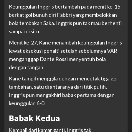
Keunggulan Inggris bertambah pada menit ke-15
berkat gol bunuh diri Fabbri yang membelokkan
bola tembakan Saka. Inggris pun tak mau berhenti
sampai di situ.
Menit ke-27, Kane menambah keunggulan Inggris
lewat eksekusi penalti setelah sebelumnya VAR
menganggap Dante Rossi menyentuh bola
dengan tangan.
Kane tampil menggila dengan mencetak tiga gol
tambahan, satu di antaranya dari titik putih.
Inggris pun mengakhiri babak pertama dengan
keunggulan 6-0.
Babak Kedua
Kembali dari kamar ganti, Inggris tak