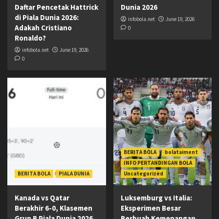
Daftar Pencetak Hattrick
Dunia 2026
di Piala Dunia 2026:
infobola.net
June 19, 2026
Adakah Cristiano
0
Ronaldo?
infobola.net
June 19, 2026
0
BERITA BOLA
bolataiment
INFO PERTANDINGAN BOLA
BERITA BOLA
PIALA DUNIA
Uncategorized
Kanada vs Qatar
Luksemburg vs Italia:
Berakhir 6-0, Klasemen
Eksperimen Besar
Grup B Piala Dunia 2026
Berbuah Kemenangan