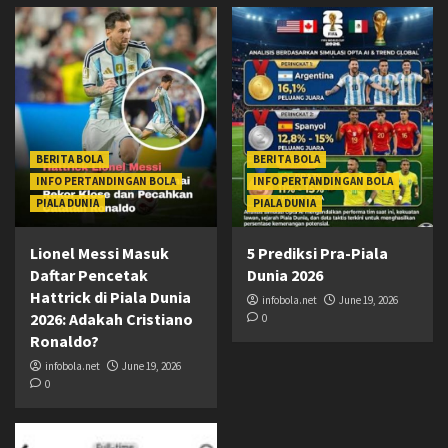
BERITA BOLA
BERITA BOLA
INFO PERTANDINGAN BOLA
INFO PERTANDINGAN BOLA
PIALA DUNIA
PIALA DUNIA
Lionel Messi Masuk
5 Prediksi Pra-Piala
Daftar Pencetak
Dunia 2026
Hattrick di Piala Dunia
infobola.net
June 19, 2026
2026: Adakah Cristiano
0
Ronaldo?
infobola.net
June 19, 2026
0