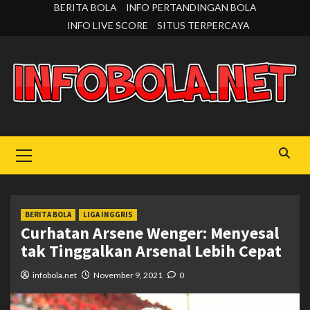
Skip
BERITA BOLA
INFO PERTANDINGAN BOLA
to
INFO LIVE SCORE
SITUS TERPERCAYA
content
Primary
Menu
BERITA BOLA
LIGA INGGRIS
Curhatan Arsene Wenger: Menyesal
tak Tinggalkan Arsenal Lebih Cepat
infobola.net
November 9, 2021
0