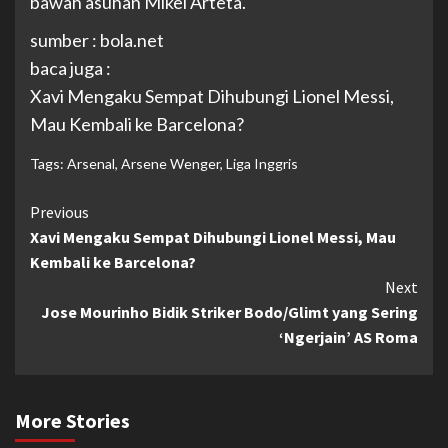
bawah asuhan Mikel Arteta.
sumber : bola.net
baca juga :
Xavi Mengaku Sempat Dihubungi Lionel Messi,
Mau Kembali ke Barcelona?
Tags:
Arsenal
,
Arsene Wenger
,
Liga Inggris
Continue
Previous
Xavi Mengaku Sempat Dihubungi Lionel Messi, Mau
Reading
Kembali ke Barcelona?
Next
Jose Mourinho Bidik Striker Bodo/Glimt yang Sering
‘Ngerjain’ AS Roma
More Stories