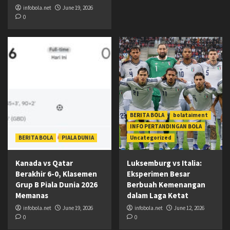
infobola.net
June 19, 2026
0
BERITA BOLA
bolataiment
INFO PERTANDINGAN BOLA
BERITA BOLA
PIALA DUNIA
Uncategorized
Kanada vs Qatar
Luksemburg vs Italia:
Berakhir 6-0, Klasemen
Eksperimen Besar
Grup B Piala Dunia 2026
Berbuah Kemenangan
Memanas
dalam Laga Ketat
infobola.net
June 19, 2026
infobola.net
June 12, 2026
0
0