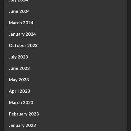
June 2024
March 2024
January 2024
October 2023
July 2023
June 2023
May 2023
April 2023
March 2023
February 2023
January 2023