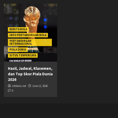
BERITA BOLA
INFO PERTANDINGAN BOLA
PERTANDINGAN
INTERNASIONAL
PIALA DUNIA
SITUS TERPERCAYA
Hasil, Jadwal, Klasemen,
dan Top Skor Piala Dunia
2026
infobola.net
June 12, 2026
0