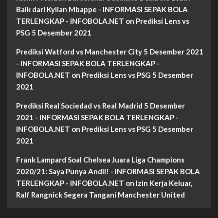
Baik dari Kylian Mbappe - INFORMASI SEPAK BOLA
TERLENGKAP - INFOBOLA.NET
on
Prediksi Lens vs
PSG 5 Desember 2021
Prediksi Watford vs Manchester City 5 Desember 2021
- INFORMASI SEPAK BOLA TERLENGKAP -
INFOBOLA.NET
on
Prediksi Lens vs PSG 5 Desember
2021
Prediksi Real Sociedad vs Real Madrid 5 Desember
2021 - INFORMASI SEPAK BOLA TERLENGKAP -
INFOBOLA.NET
on
Prediksi Lens vs PSG 5 Desember
2021
Frank Lampard Soal Chelsea Juara Liga Champions
2020/21: Saya Punya Andil! - INFORMASI SEPAK BOLA
TERLENGKAP - INFOBOLA.NET
on
Izin Kerja Keluar,
Ralf Rangnick Segera Tangani Manchester United