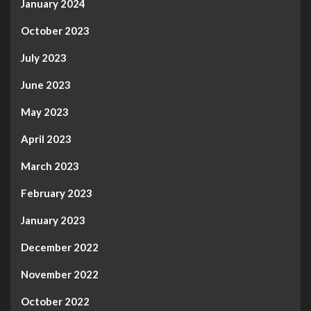
January 2024
October 2023
July 2023
June 2023
May 2023
April 2023
March 2023
February 2023
January 2023
December 2022
November 2022
October 2022