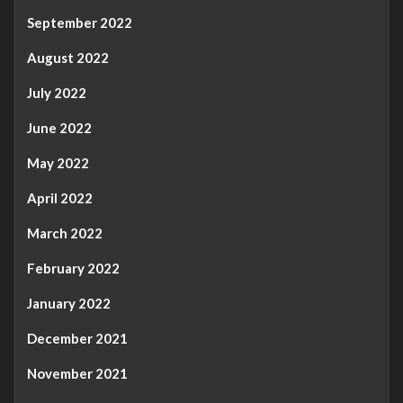
September 2022
August 2022
July 2022
June 2022
May 2022
April 2022
March 2022
February 2022
January 2022
December 2021
November 2021