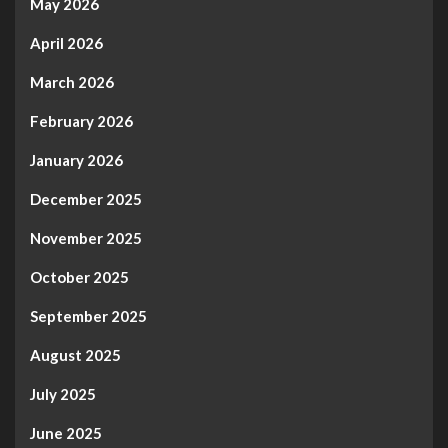
May 2026
April 2026
March 2026
February 2026
January 2026
December 2025
November 2025
October 2025
September 2025
August 2025
July 2025
June 2025