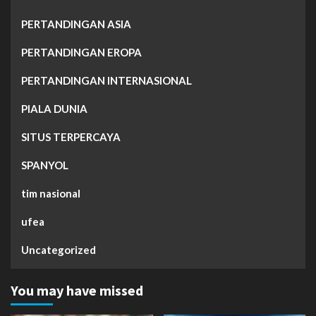
PERTANDINGAN ASIA
PERTANDINGAN EROPA
PERTANDINGAN INTERNASIONAL
PIALA DUNIA
SITUS TERPERCAYA
SPANYOL
tim nasional
ufea
Uncategorized
You may have missed