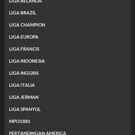
LIGA BELANDA
LIGA BRAZIL
LIGA CHAMPION
LIGA EUROPA
LIGA FRANCIS
LIGA INDONESIA
LIGA INGGRIS
LIGA ITALIA
LIGA JERMAN
LIGA SPANYOL
MPO1881
PERTANDINGAN AMERICA