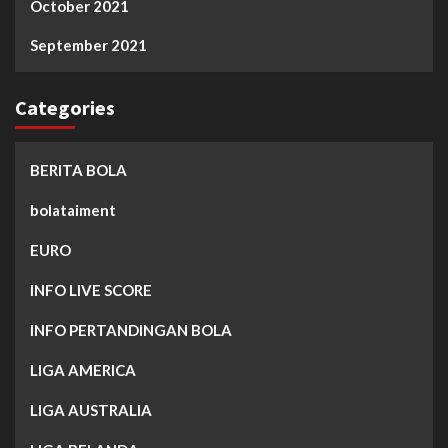
October 2021
September 2021
Categories
BERITA BOLA
bolataiment
EURO
INFO LIVE SCORE
INFO PERTANDINGAN BOLA
LIGA AMERICA
LIGA AUSTRALIA