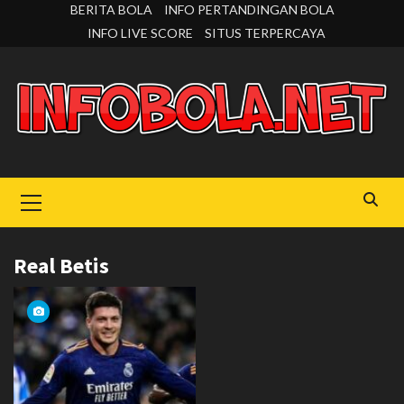
Skip
BERITA BOLA
INFO PERTANDINGAN BOLA
to
INFO LIVE SCORE
SITUS TERPERCAYA
content
Primary
Menu
Real Betis