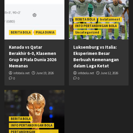
BERITA BOLA
bolataiment
INFO PERTANDINGAN BOLA
BERITA BOLA
PIALA DUNIA
Uncategorized
Kanada vs Qatar
Luksemburg vs Italia:
Berakhir 6-0, Klasemen
Eksperimen Besar
Grup B Piala Dunia 2026
Berbuah Kemenangan
Memanas
dalam Laga Ketat
infobola.net
June 19, 2026
infobola.net
June 12, 2026
0
0
BERITA BOLA
INFO PERTANDINGAN BOLA
PERTANDINGAN