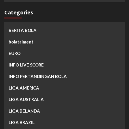
Categories
BERITA BOLA
bolataiment
EURO
INFO LIVE SCORE
INFO PERTANDINGAN BOLA
LIGA AMERICA
LIGA AUSTRALIA
LIGA BELANDA
LIGA BRAZIL