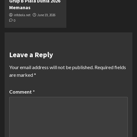
Grup B Piala Dunia 2026
Memanas
infobola.net
June 19, 2026
0
Leave a Reply
Your email address will not be published.
Required fields
are marked
*
Comment
*