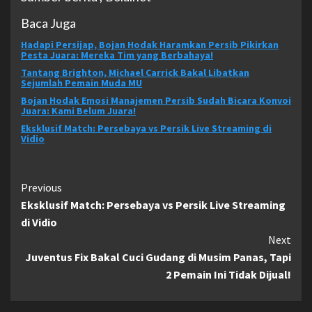
Baca Juga
Hadapi Persijap, Bojan Hodak Haramkan Persib Pikirkan
Pesta Juara: Mereka Tim yang Berbahaya!
Tantang Brighton, Michael Carrick Bakal Libatkan
Sejumlah Pemain Muda MU
Bojan Hodak Emosi Manajemen Persib Sudah Bicara Konvoi
Juara: Kami Belum Juara!
Eksklusif Match: Persebaya vs Persik Live Streaming di
Vidio
Continue
Previous
Eksklusif Match: Persebaya vs Persik Live Streaming
Reading
di Vidio
Next
Juventus Fix Bakal Cuci Gudang di Musim Panas, Tapi
2 Pemain Ini Tidak Dijual!