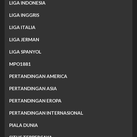
LIGA INDONESIA
LIGA INGGRIS
LIGA ITALIA
LIGA JERMAN
LIGA SPANYOL
MPO1881
PERTANDINGAN AMERICA
PERTANDINGAN ASIA
PERTANDINGAN EROPA
PERTANDINGAN INTERNASIONAL
PIALA DUNIA