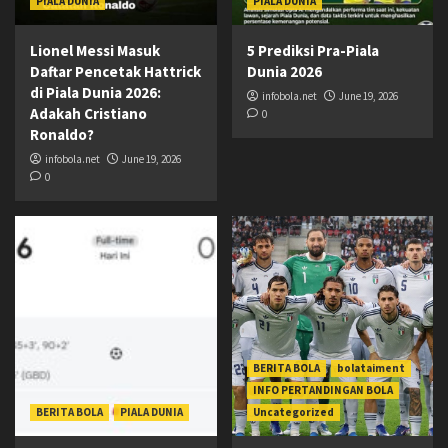
PIALA DUNIA
PIALA DUNIA
Lionel Messi Masuk
5 Prediksi Pra-Piala
Daftar Pencetak Hattrick
Dunia 2026
di Piala Dunia 2026:
infobola.net
June 19, 2026
Adakah Cristiano
0
Ronaldo?
infobola.net
June 19, 2026
0
BERITA BOLA
bolataiment
INFO PERTANDINGAN BOLA
BERITA BOLA
PIALA DUNIA
Uncategorized