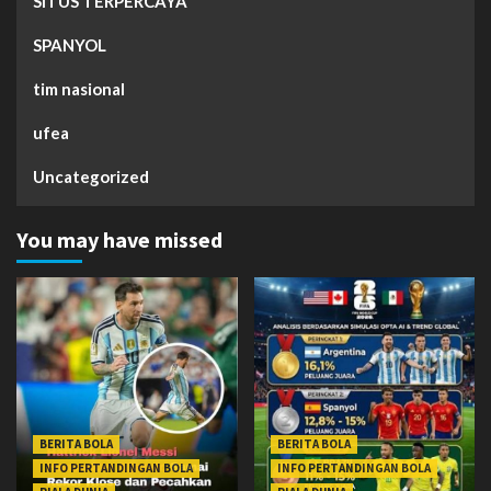
SITUS TERPERCAYA
SPANYOL
tim nasional
ufea
Uncategorized
You may have missed
BERITA BOLA
BERITA BOLA
INFO PERTANDINGAN BOLA
INFO PERTANDINGAN BOLA