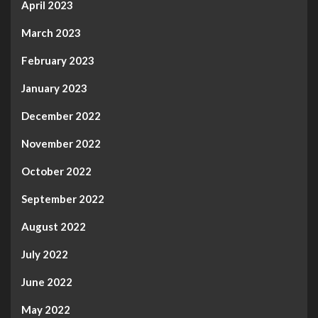
April 2023
March 2023
February 2023
January 2023
December 2022
November 2022
October 2022
September 2022
August 2022
July 2022
June 2022
May 2022