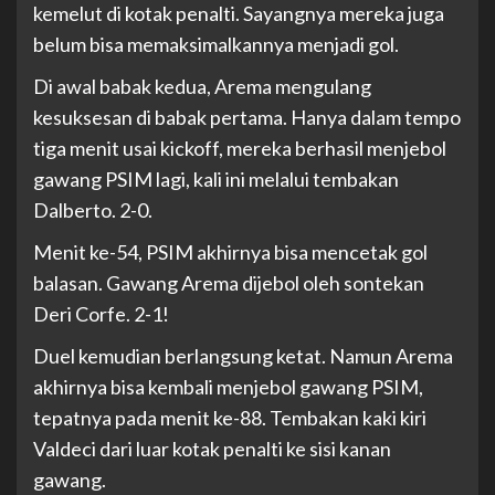
kemelut di kotak penalti. Sayangnya mereka juga
belum bisa memaksimalkannya menjadi gol.
Di awal babak kedua, Arema mengulang
kesuksesan di babak pertama. Hanya dalam tempo
tiga menit usai kickoff, mereka berhasil menjebol
gawang PSIM lagi, kali ini melalui tembakan
Dalberto. 2-0.
Menit ke-54, PSIM akhirnya bisa mencetak gol
balasan. Gawang Arema dijebol oleh sontekan
Deri Corfe. 2-1!
Duel kemudian berlangsung ketat. Namun Arema
akhirnya bisa kembali menjebol gawang PSIM,
tepatnya pada menit ke-88. Tembakan kaki kiri
Valdeci dari luar kotak penalti ke sisi kanan
gawang.