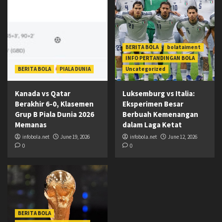
BERITA BOLA
bolataiment
INFO PERTANDINGAN BOLA
BERITA BOLA
PIALA DUNIA
Uncategorized
Kanada vs Qatar
Luksemburg vs Italia:
Berakhir 6-0, Klasemen
Eksperimen Besar
Grup B Piala Dunia 2026
Berbuah Kemenangan
Memanas
dalam Laga Ketat
infobola.net
June 19, 2026
infobola.net
June 12, 2026
0
0
BERITA BOLA