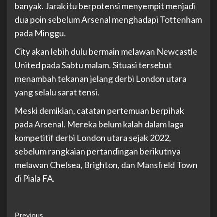
banyak. Jarak itu berpotensi menyempit menjadi
dua poin sebelum Arsenal menghadapi Tottenham
pada Minggu.
City akan lebih dulu bermain melawan Newcastle
United pada Sabtu malam. Situasi tersebut
menambah tekanan jelang derbi London utara
yang selalu sarat tensi.
Meski demikian, catatan pertemuan berpihak
pada Arsenal. Mereka belum kalah dalam laga
kompetitif derbi London utara sejak 2022,
sebelum rangkaian pertandingan berikutnya
melawan Chelsea, Brighton, dan Mansfield Town
di Piala FA.
Continue
Previous