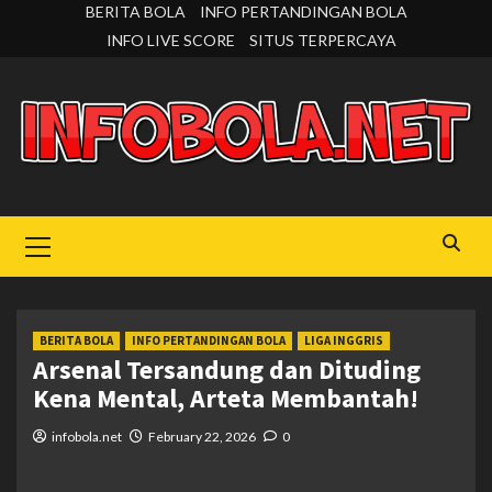
Skip
BERITA BOLA
INFO PERTANDINGAN BOLA
to
INFO LIVE SCORE
SITUS TERPERCAYA
content
Primary
Menu
BERITA BOLA
INFO PERTANDINGAN BOLA
LIGA INGGRIS
Arsenal Tersandung dan Dituding
Kena Mental, Arteta Membantah!
infobola.net
February 22, 2026
0