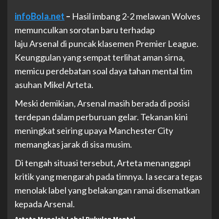
infoBola.net
–
Hasil imbang 2-2 melawan Wolves
memunculkan sorotan baru terhadap
laju Arsenal di puncak klasemen Premier League.
Keunggulan yang sempat terlihat aman sirna,
memicu perdebatan soal daya tahan mental tim
asuhan Mikel Arteta.
Meski demikian, Arsenal masih berada di posisi
terdepan dalam perburuan gelar. Tekanan kini
meningkat seiring upaya Manchester City
memangkas jarak di sisa musim.
Di tengah situasi tersebut, Arteta menanggapi
kritik yang mengarah pada timnya. Ia secara tegas
menolak label yang belakangan ramai disematkan
kepada Arsenal.
Arteta Menolak Label Pukulan Mental