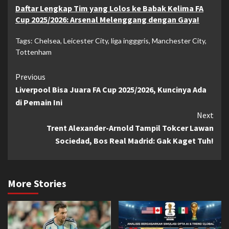
Daftar Lengkap Tim yang Lolos ke Babak Kelima FA
Cup 2025/2026: Arsenal Melenggang dengan Gaya!
Tags:
Chelsea
,
Leicester City
,
liga ingggris
,
Manchester City
,
Tottenham
Continue
Previous
Liverpool Bisa Juara FA Cup 2025/2026, Kuncinya Ada
Reading
di Pemain Ini
Next
Trent Alexander-Arnold Tampil Tokcer Lawan
Sociedad, Bos Real Madrid: Gak Kaget Tuh!
More Stories