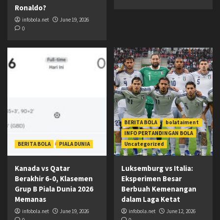
Ronaldo?
infobola.net
June 19, 2026
0
BERITA BOLA
bolataiment
INFO PERTANDINGAN BOLA
BERITA BOLA
PIALA DUNIA
Uncategorized
Kanada vs Qatar
Luksemburg vs Italia:
Berakhir 6-0, Klasemen
Eksperimen Besar
Grup B Piala Dunia 2026
Berbuah Kemenangan
Memanas
dalam Laga Ketat
infobola.net
June 19, 2026
infobola.net
June 12, 2026
0
0