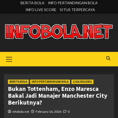
Skip
BERITA BOLA
INFO PERTANDINGAN BOLA
to
INFO LIVE SCORE
SITUS TERPERCAYA
content
Primary
Menu
BERITA BOLA
INFO PERTANDINGAN BOLA
LIGA INGGRIS
Bukan Tottenham, Enzo Maresca
Bakal Jadi Manajer Manchester City
Berikutnya?
infobola.net
February 16, 2026
0