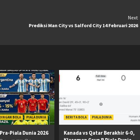
Next
Prediksi Man City vs Salford City 14 Februari 2026
DINGAN BOLA
PIALA DUNIA
BERITA BOLA
PIALA DUNIA
 Pra-Piala Dunia 2026
Kanada vs Qatar Berakhir 6-0,
Klasemen Grup B Piala Dunia