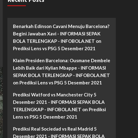
Benarkah Edinson Cavani Menuju Barcelona?
Begini Jawaban Xavi - INFORMASI SEPAK
BOLA TERLENGKAP - INFOBOLA.NET
on
Prediksi Lens vs PSG 5 Desember 2021
Klaim Presiden Barcelona: Ousmane Dembele
Lebih Baik dari Kylian Mbappe - INFORMASI
SEPAK BOLA TERLENGKAP - INFOBOLA.NET
on
Prediksi Lens vs PSG 5 Desember 2021
Prediksi Watford vs Manchester City 5
Desember 2021 - INFORMASI SEPAK BOLA
TERLENGKAP - INFOBOLA.NET
on
Prediksi
Lens vs PSG 5 Desember 2021
Prediksi Real Sociedad vs Real Madrid 5
Desember 2021 - INFORMASI SEPAK BOLA