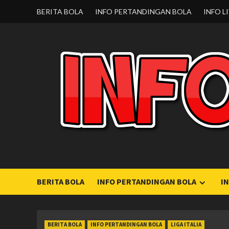
Skip
BERITA BOLA
INFO PERTANDINGAN BOLA
INFO L
to
content
BERITA BOLA
INFO PERTANDINGAN BOLA
IN
BERITA BOLA
INFO PERTANDINGAN BOLA
LIGA ITALIA