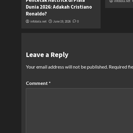
infobola.net
Dunia 2026: Adakah Cristiano
Ronaldo?
infobola.net
June 19, 2026
0
Leave a Reply
Your email address will not be published.
Required fi
Comment
*