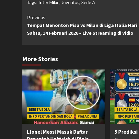
Tags:
Inter Milan
,
Juventus
,
Serie A
Continue
Previous
Tempat Menonton Pisa vs Milan di Liga Italia Hari
Reading
Sabtu, 14 Februari 2026 – Live Streaming di Vidio
More Stories
BERITA BOLA
BERITA BOLA
INFO PERTANDINGAN BOLA
PIALA DUNIA
INFO PERTAN
Lionel Messi Masuk Daftar
5 Prediksi
Pencetak Hattrick di Piala