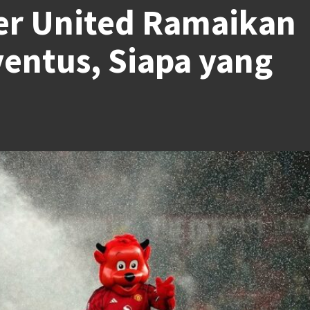
er United Ramaikan
ventus, Siapa yang