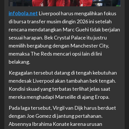
infobola.net
Liverpool harus mengalihkan fokus
di bursa transfer musim dingin 2026 ini setelah
rencana mendatangkan Marc Guehi tidak berjalan
sesuai harapan. Bek Crystal Palace itu justru
memilih bergabung dengan Manchester City,
memaksa The Reds mencari opsi lain di lini
belakang.
Kegagalan tersebut datang di tengah kebutuhan
mendesak Liverpool akan tambahan bek tengah.
Kondisi skuad yang terbatas terlihat jelas saat
mereka menghadapi Marseille di ajang Eropa.
Pada laga tersebut, Virgil van Dijk harus berduet
dengan Joe Gomez di jantung pertahanan.
Absennya Ibrahima Konate karena urusan