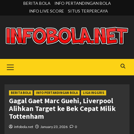
Skip
BERITA BOLA
INFO PERTANDINGAN BOLA
to
INFO LIVE SCORE
SITUS TERPERCAYA
content
Primary
Menu
BERITA BOLA
INFO PERTANDINGAN BOLA
LIGA INGGRIS
Gagal Gaet Marc Guehi, Liverpool
Alihkan Target ke Bek Cepat Milik
Tottenham
infobola.net
January 23, 2026
0