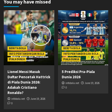
You may have missed
BERITA BOLA
BERITA BOLA
INFO PERTANDINGAN BOLA
INFO PERTANDINGAN BOLA
PIALA DUNIA
PIALA DUNIA
Lionel Messi Masuk
5 Prediksi Pra-Piala
Daftar Pencetak Hattrick
Dunia 2026
di Piala Dunia 2026:
infobola.net
June 19, 2026
Adakah Cristiano
0
Ronaldo?
infobola.net
June 19, 2026
0