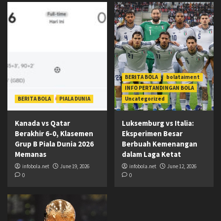
BERITA BOLA
bolataiment
INFO PERTANDINGAN BOLA
BERITA BOLA
PIALA DUNIA
Uncategorized
Kanada vs Qatar
Luksemburg vs Italia:
Berakhir 6-0, Klasemen
Eksperimen Besar
Grup B Piala Dunia 2026
Berbuah Kemenangan
Memanas
dalam Laga Ketat
infobola.net
June 19, 2026
infobola.net
June 12, 2026
0
0