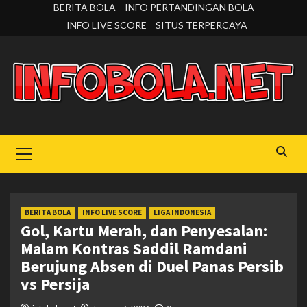
Skip
BERITA BOLA
INFO PERTANDINGAN BOLA
to
INFO LIVE SCORE
SITUS TERPERCAYA
content
Primary
Menu
BERITA BOLA
INFO LIVE SCORE
LIGA INDONESIA
Gol, Kartu Merah, dan Penyesalan:
Malam Kontras Saddil Ramdani
Berujung Absen di Duel Panas Persib
vs Persija