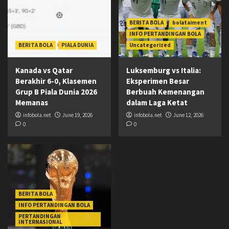
BERITA BOLA
bolataiment
INFO PERTANDINGAN BOLA
BERITA BOLA
PIALA DUNIA
Uncategorized
Kanada vs Qatar
Luksemburg vs Italia:
Berakhir 6-0, Klasemen
Eksperimen Besar
Grup B Piala Dunia 2026
Berbuah Kemenangan
Memanas
dalam Laga Ketat
infobola.net
June 19, 2026
infobola.net
June 12, 2026
0
0
BERITA BOLA
INFO PERTANDINGAN BOLA
PERTANDINGAN
INTERNASIONAL