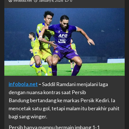
infobola.net
January 6, 2026
0
infobola.net
–
Saddil Ramdani menjalani laga
dengan nuansa kontras saat Persib
Bandung bertandang ke markas Persik Kediri. Ia
mencetak satu gol, tetapi malam itu berakhir pahit
bagi sang winger.
Persib hanya mampu bermain imbang 1-1