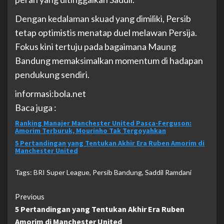
Dengan kedalaman skuad yang dimiliki, Persib
tetap optimistis menatap duel melawan Persija.
Fokus kini tertuju pada bagaimana Maung
Bandung memaksimalkan momentum di hadapan
pendukung sendiri.
informasi:bola.net
Baca juga :
Ranking Manajer Manchester United Pasca-Ferguson:
Amorim Terburuk, Mourinho Tak Tergoyahkan
5 Pertandingan yang Tentukan Akhir Era Ruben Amorim di
Manchester United
Tags:
BRI Super League
,
Persib Bandung
,
Saddil Ramdani
Continue
Previous
5 Pertandingan yang Tentukan Akhir Era Ruben
Reading
Amorim di Manchester United