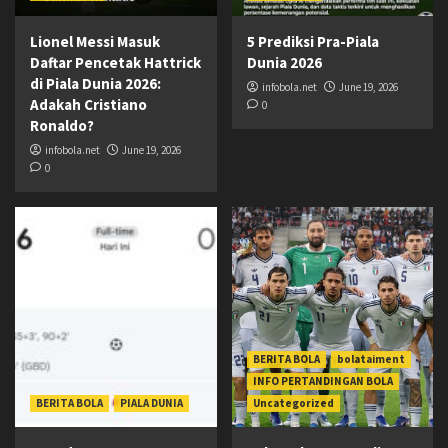
Lionel Messi Masuk
5 Prediksi Pra-Piala
Daftar Pencetak Hattrick
Dunia 2026
di Piala Dunia 2026:
infobola.net
June 19, 2026
Adakah Cristiano
0
Ronaldo?
infobola.net
June 19, 2026
0
BERITA BOLA
bolataiment
INFO PERTANDINGAN BOLA
BERITA BOLA
PIALA DUNIA
Uncategorized