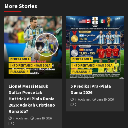
More Stories
BERITA BOLA
BERITA BOLA
INFO PERTANDINGAN BOLA
INFO PERTANDINGAN BOLA
PIALA DUNIA
PIALA DUNIA
Lionel Messi Masuk
5 Prediksi Pra-Piala
Daftar Pencetak
Dunia 2026
Hattrick di Piala Dunia
infobola.net
June 19, 2026
2026: Adakah Cristiano
0
Ronaldo?
infobola.net
June 19, 2026
0