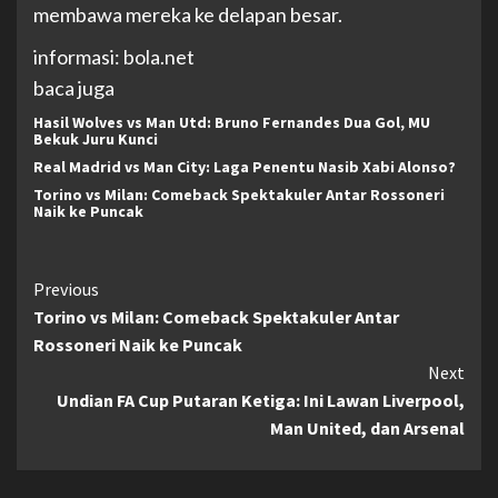
membawa mereka ke delapan besar.
informasi: bola.net
baca juga
Hasil Wolves vs Man Utd: Bruno Fernandes Dua Gol, MU
Bekuk Juru Kunci
Real Madrid vs Man City: Laga Penentu Nasib Xabi Alonso?
Torino vs Milan: Comeback Spektakuler Antar Rossoneri
Naik ke Puncak
Continue
Previous
Torino vs Milan: Comeback Spektakuler Antar
Reading
Rossoneri Naik ke Puncak
Next
Undian FA Cup Putaran Ketiga: Ini Lawan Liverpool,
Man United, dan Arsenal