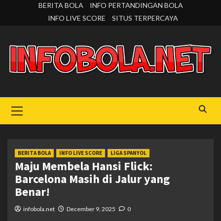
Skip
BERITA BOLA
INFO PERTANDINGAN BOLA
to
INFO LIVE SCORE
SITUS TERPERCAYA
content
Primary
Menu
BERITA BOLA
INFO LIVE SCORE
LIGA SPANYOL
Maju Membela Hansi Flick:
Barcelona Masih di Jalur yang
Benar!
infobola.net
December 9, 2025
0