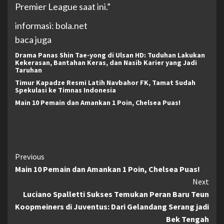
Premier League saat ini.”
informasi: bola.net
baca juga
Drama Panas Shin Tae-yong di Ulsan HD: Tuduhan Lakukan
Kekerasan, Bantahan Keras, dan Nasib Karier yang Jadi
Taruhan
Timur Kapadze Resmi Latih Navbahor FK, Tamat Sudah
Spekulasi ke Timnas Indonesia
Main 10 Pemain dan Amankan 1 Poin, Chelsea Puas!
Continue
Previous
Main 10 Pemain dan Amankan 1 Poin, Chelsea Puas!
Reading
Next
Luciano Spalletti Sukses Temukan Peran Baru Teun
Koopmeiners di Juventus: Dari Gelandang Serang jadi
Bek Tengah