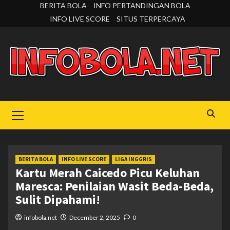
Skip
BERITA BOLA
INFO PERTANDINGAN BOLA
to
INFO LIVE SCORE
SITUS TERPERCAYA
content
Primary
Menu
BERITA BOLA
INFO LIVE SCORE
LIGA INGGRIS
Kartu Merah Caicedo Picu Keluhan
Maresca: Penilaian Wasit Beda-Beda,
Sulit Dipahami!
infobola.net
December 2, 2025
0