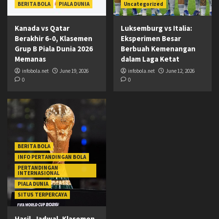
BERITA BOLA
PIALA DUNIA
Uncategorized
Kanada vs Qatar
Luksemburg vs Italia:
Berakhir 6-0, Klasemen
Eksperimen Besar
Grup B Piala Dunia 2026
Berbuah Kemenangan
Memanas
dalam Laga Ketat
infobola.net
June 19, 2026
infobola.net
June 12, 2026
0
0
BERITA BOLA
INFO PERTANDINGAN BOLA
PERTANDINGAN
INTERNASIONAL
PIALA DUNIA
SITUS TERPERCAYA
Hasil, Jadwal, Klasemen,