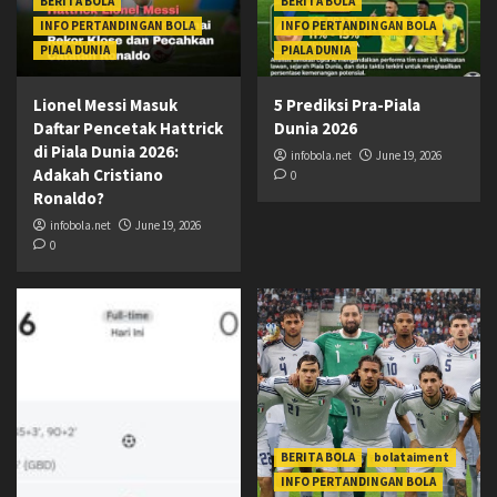
BERITA BOLA
BERITA BOLA
INFO PERTANDINGAN BOLA
INFO PERTANDINGAN BOLA
PIALA DUNIA
PIALA DUNIA
Lionel Messi Masuk
5 Prediksi Pra-Piala
Daftar Pencetak Hattrick
Dunia 2026
di Piala Dunia 2026:
infobola.net
June 19, 2026
Adakah Cristiano
0
Ronaldo?
infobola.net
June 19, 2026
0
BERITA BOLA
bolataiment
INFO PERTANDINGAN BOLA