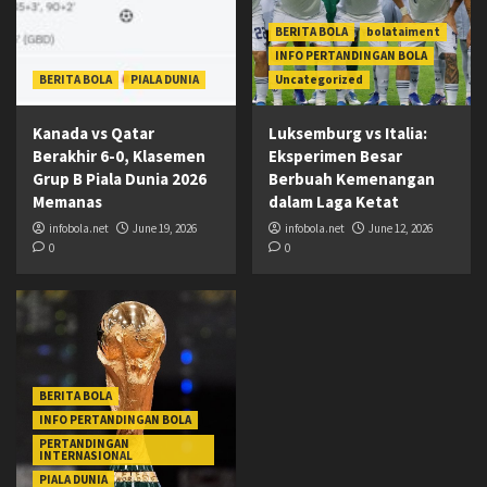
BERITA BOLA
bolataiment
INFO PERTANDINGAN BOLA
BERITA BOLA
PIALA DUNIA
Uncategorized
Kanada vs Qatar
Luksemburg vs Italia:
Berakhir 6-0, Klasemen
Eksperimen Besar
Grup B Piala Dunia 2026
Berbuah Kemenangan
Memanas
dalam Laga Ketat
infobola.net
June 19, 2026
infobola.net
June 12, 2026
0
0
BERITA BOLA
INFO PERTANDINGAN BOLA
PERTANDINGAN
INTERNASIONAL
PIALA DUNIA