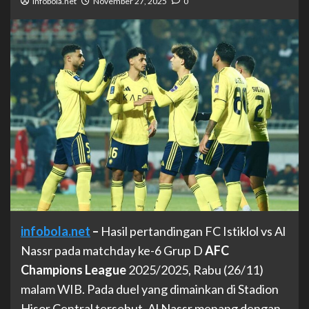
infobola.net
November 27, 2025
0
infobola.net
–
Hasil pertandingan FC Istiklol vs Al
Nassr pada matchday ke-6 Grup D
AFC
Champions League
2025/2025, Rabu (26/11)
malam WIB. Pada duel yang dimainkan di Stadion
Hisor Central tersebut, Al Nassr menang dengan