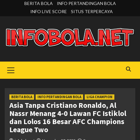
Skip
BERITA BOLA
INFO PERTANDINGAN BOLA
to
INFO LIVE SCORE
SITUS TERPERCAYA
content
Primary
Menu
BERITA BOLA
INFO PERTANDINGAN BOLA
LIGA CHAMPION
Asia Tanpa Cristiano Ronaldo, Al
Nassr Menang 4-0 Lawan FC Istiklol
dan Lolos 16 Besar AFC Champions
League Two