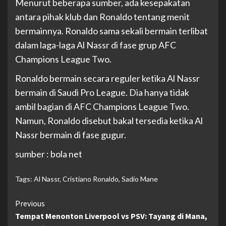
Menurut beberapa sumber, ada kesepakatan
antara pihak klub dan Ronaldo tentang menit
bermainnya. Ronaldo sama sekali bermain terlibat
dalam laga-laga Al Nassr di fase grup AFC
Champions League Two.
Ronaldo bermain secara reguler ketika Al Nassr
bermain di Saudi Pro League. Dia hanya tidak
ambil bagian di AFC Champions League Two.
Namun, Ronaldo disebut bakal tersedia ketika Al
Nassr bermain di fase gugur.
sumber : bola net
Tags:
Al Nassr
,
Cristiano Ronaldo
,
Sadio Mane
Continue
Previous
Tempat Menonton Liverpool vs PSV: Tayang di Mana,
Reading