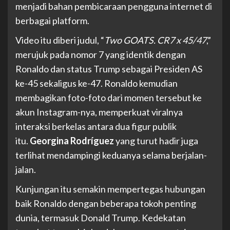
menjadi bahan pembicaraan pengguna internet di
berbagai platform.
Video itu diberi judul, “
Two GOATS. CR7 x 45/47
,”
merujuk pada nomor 7 yang identik dengan
Ronaldo dan status Trump sebagai Presiden AS
ke-45 sekaligus ke-47. Ronaldo kemudian
membagikan foto-foto dari momen tersebut ke
akun Instagram-nya, memperkuat viralnya
interaksi berkelas antara dua figur publik
itu.
Georgina Rodríguez
yang turut hadir juga
terlihat mendampingi keduanya selama berjalan-
jalan.
Kunjungan itu semakin mempertegas hubungan
baik Ronaldo dengan beberapa tokoh penting
dunia, termasuk Donald Trump. Kedekatan