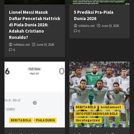
Lionel Messi Masuk
5 Prediksi Pra-Piala
Daftar Pencetak Hattrick
Dunia 2026
di Piala Dunia 2026:
infobola.net
June 19, 2026
Adakah Cristiano
0
Ronaldo?
infobola.net
June 19, 2026
0
BERITA BOLA
bolataiment
INFO PERTANDINGAN BOLA
BERITA BOLA
PIALA DUNIA
Uncategorized