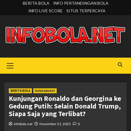
Skip
BERITA BOLA
INFO PERTANDINGAN BOLA
to
INFO LIVE SCORE
SITUS TERPERCAYA
content
Primary
Menu
BERITA BOLA
bolataiment
Kunjungan Ronaldo dan Georgina ke
Gedung Putih: Selain Donald Trump,
Siapa Saja yang Terlibat?
infobola.net
November 21, 2025
0