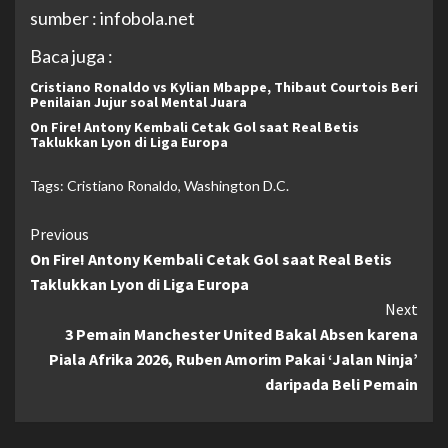
sumber :
infobola.net
Baca juga :
Cristiano Ronaldo vs Kylian Mbappe, Thibaut Courtois Beri
Penilaian Jujur soal Mental Juara
On Fire! Antony Kembali Cetak Gol saat Real Betis
Taklukkan Lyon di Liga Europa
Tags:
Cristiano Ronaldo
,
Washington D.C.
Continue
Previous
On Fire! Antony Kembali Cetak Gol saat Real Betis
Reading
Taklukkan Lyon di Liga Europa
Next
3 Pemain Manchester United Bakal Absen karena
Piala Afrika 2026, Ruben Amorim Pakai ‘Jalan Ninja’
daripada Beli Pemain