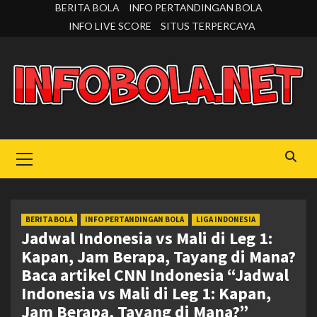
Skip
BERITA BOLA
INFO PERTANDINGAN BOLA
to
INFO LIVE SCORE
SITUS TERPERCAYA
content
Primary
Menu
BERITA BOLA
INFO PERTANDINGAN BOLA
LIGA INDONESIA
Jadwal Indonesia vs Mali di Leg 1:
Kapan, Jam Berapa, Tayang di Mana?
Baca artikel CNN Indonesia “Jadwal
Indonesia vs Mali di Leg 1: Kapan,
Jam Berapa, Tayang di Mana?”