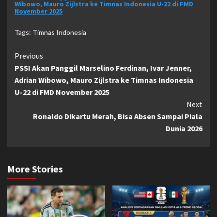
Wibowo, Mauro Zijlstra ke Timnas Indonesia U-22 di FMD
November 2025
Tags:
Timnas Indonesia
Continue
Previous
PSSI Akan Panggil Marselino Ferdinan, Ivar Jenner,
Reading
Adrian Wibowo, Mauro Zijlstra ke Timnas Indonesia
U-22 di FMD November 2025
Next
Ronaldo Dikartu Merah, Bisa Absen Sampai Piala
Dunia 2026
More Stories