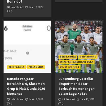
Ronaldo?
infobola.net
June 19, 2026
0
BERITA BOLA
bolataiment
INFO PERTANDINGAN BOLA
BERITA BOLA
PIALA DUNIA
Uncategorized
Kanada vs Qatar
Luksemburg vs Italia:
Berakhir 6-0, Klasemen
Eksperimen Besar
Grup B Piala Dunia 2026
Berbuah Kemenangan
Memanas
dalam Laga Ketat
infobola.net
June 19, 2026
infobola.net
June 12, 2026
0
0