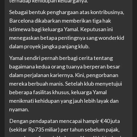
terhadap kehidupan keluarganya.
Sebagai bentuk penghargaan atas kontribusinya,
Barcelona dikabarkan memberikan tiga hak
istimewa bagi keluarga Yamal. Keputusan ini
menegaskan betapa pentingnya sang wonderkid
dalam proyek jangka panjang klub.
Yamal sendiri pernah berbagi cerita tentang
bagaimana kedua orang tuanya berperan besar
dalam perjalanan kariernya. Kini, pengorbanan
mereka berbuah manis. Setelah klub menyetujui
beberapa fasilitas khusus, keluarga Yamal
menikmati kehidupan yang jauh lebih layak dan
nyaman.
Dengan pendapatan mencapai hampir €40 juta
(sekitar Rp735 miliar) per tahun sebelum pajak,