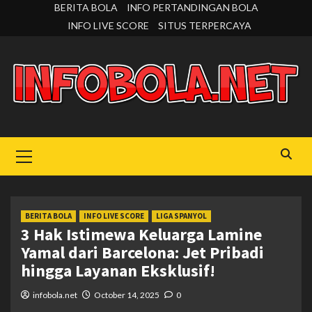
Skip
BERITA BOLA
INFO PERTANDINGAN BOLA
to
INFO LIVE SCORE
SITUS TERPERCAYA
content
Primary
Menu
BERITA BOLA
INFO LIVE SCORE
LIGA SPANYOL
3 Hak Istimewa Keluarga Lamine
Yamal dari Barcelona: Jet Pribadi
hingga Layanan Eksklusif!
infobola.net
October 14, 2025
0