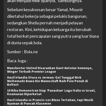
akan menjadi milik Spanyol,” sambungnya.
Sebelum kesuksesan besar Yamal, Mounir
diketahui bekerja sebagai pelukis bangunan,
sedangkan Sheila pernah menjadi pelayan
restoran. Kini, kehidupan keluarga itu berubah
total berkat pencapaian sang putra yang luar biasa
di dunia sepak bola.
Sumber : Bola.ne
Baca Juga :
Manchester United Disarankan Gaet Antoine Semenyo,
Winger Terbaik Premier League
Hasil Irlandia Utara vs Jerman: Gol Tunggal Nick
Woltemade Bawa Die Mannschaft Raih Poin Penuh di
Belfast
10 Ribu Demonstran Siap ‘Panaskan’ Laga Italia vs Israel,
Keamanan Diperketat
Hasil Islandia vs Prancis: Les Bleus Tertahan, tapi Masih
Nyaman di Puncak Klasemen