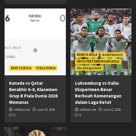
BERITA BOLA
bolataiment
INFO PERTANDINGAN BOLA
BERITA BOLA
PIALA DUNIA
Uncategorized
Kanada vs Qatar
Luksemburg vs Italia:
Berakhir 6-0, Klasemen
Eksperimen Besar
Grup B Piala Dunia 2026
Berbuah Kemenangan
Memanas
dalam Laga Ketat
infobola.net
June 19, 2026
infobola.net
June 12, 2026
0
0