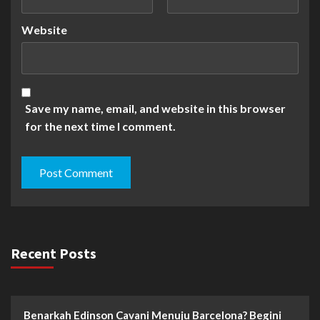
Website
Save my name, email, and website in this browser
for the next time I comment.
Recent Posts
Benarkah Edinson Cavani Menuju Barcelona? Begini