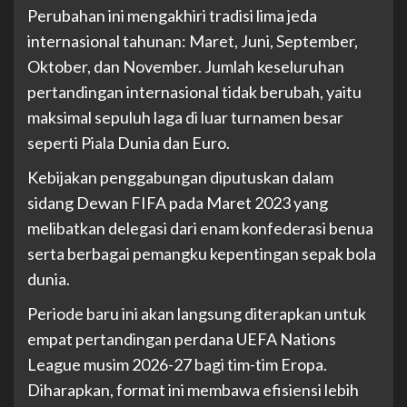
Perubahan ini mengakhiri tradisi lima jeda
internasional tahunan: Maret, Juni, September,
Oktober, dan November. Jumlah keseluruhan
pertandingan internasional tidak berubah, yaitu
maksimal sepuluh laga di luar turnamen besar
seperti Piala Dunia dan Euro.
Kebijakan penggabungan diputuskan dalam
sidang Dewan FIFA pada Maret 2023 yang
melibatkan delegasi dari enam konfederasi benua
serta berbagai pemangku kepentingan sepak bola
dunia.
Periode baru ini akan langsung diterapkan untuk
empat pertandingan perdana UEFA Nations
League musim 2026-27 bagi tim-tim Eropa.
Diharapkan, format ini membawa efisiensi lebih