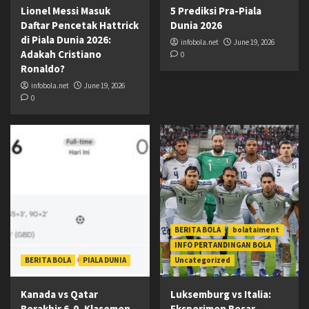
Lionel Messi Masuk
5 Prediksi Pra-Piala
Daftar Pencetak Hattrick
Dunia 2026
di Piala Dunia 2026:
infobola.net
June 19, 2026
Adakah Cristiano
0
Ronaldo?
infobola.net
June 19, 2026
0
BERITA BOLA
bolataiment
INFO PERTANDINGAN BOLA
BERITA BOLA
PIALA DUNIA
Uncategorized
Kanada vs Qatar
Luksemburg vs Italia:
Berakhir 6-0, Klasemen
Eksperimen Besar