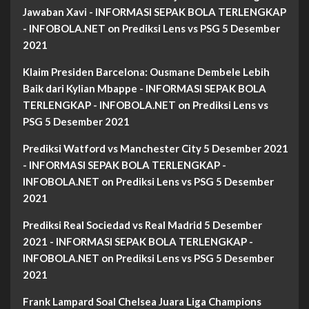
Jawaban Xavi - INFORMASI SEPAK BOLA TERLENGKAP
- INFOBOLA.NET
on
Prediksi Lens vs PSG 5 Desember
2021
Klaim Presiden Barcelona: Ousmane Dembele Lebih
Baik dari Kylian Mbappe - INFORMASI SEPAK BOLA
TERLENGKAP - INFOBOLA.NET
on
Prediksi Lens vs
PSG 5 Desember 2021
Prediksi Watford vs Manchester City 5 Desember 2021
- INFORMASI SEPAK BOLA TERLENGKAP -
INFOBOLA.NET
on
Prediksi Lens vs PSG 5 Desember
2021
Prediksi Real Sociedad vs Real Madrid 5 Desember
2021 - INFORMASI SEPAK BOLA TERLENGKAP -
INFOBOLA.NET
on
Prediksi Lens vs PSG 5 Desember
2021
Frank Lampard Soal Chelsea Juara Liga Champions