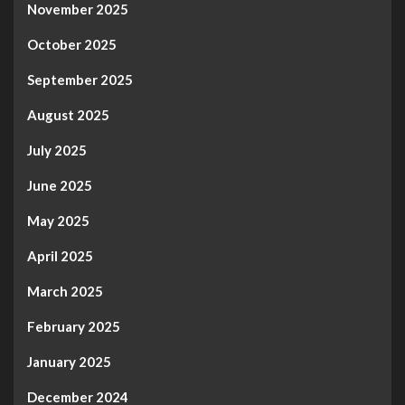
November 2025
October 2025
September 2025
August 2025
July 2025
June 2025
May 2025
April 2025
March 2025
February 2025
January 2025
December 2024