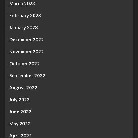
March 2023
February 2023
January 2023
December 2022
November 2022
October 2022
September 2022
August 2022
July 2022
June 2022
May 2022
April 2022