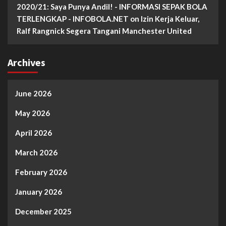
2020/21: Saya Punya Andil! - INFORMASI SEPAK BOLA
TERLENGKAP - INFOBOLA.NET
on
Izin Kerja Keluar,
Ralf Rangnick Segera Tangani Manchester United
Archives
June 2026
May 2026
April 2026
March 2026
February 2026
January 2026
December 2025