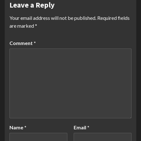
Leave a Reply
Your email address will not be published.
Required fields
are marked
*
Comment
*
Name
*
Email
*