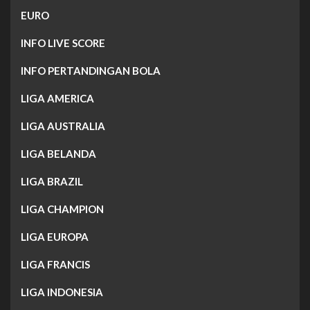
EURO
INFO LIVE SCORE
INFO PERTANDINGAN BOLA
LIGA AMERICA
LIGA AUSTRALIA
LIGA BELANDA
LIGA BRAZIL
LIGA CHAMPION
LIGA EUROPA
LIGA FRANCIS
LIGA INDONESIA