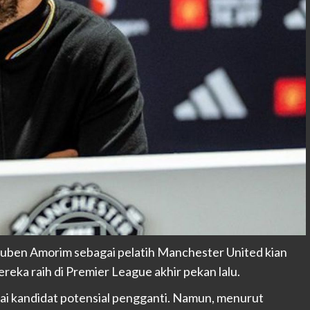
ben Amorim sebagai pelatih Manchester United kian
ka raih di Premier League akhir pekan lalu.
i kandidat potensial pengganti. Namun, menurut