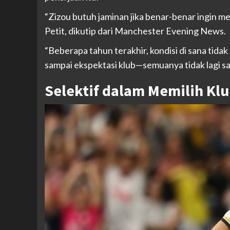
“Zizou butuh jaminan jika benar-benar ingin 
Petit, dikutip dari Manchester Evening News.
“Beberapa tahun terakhir, kondisi di sana tidak
sampai ekspektasi klub—semuanya tidak lagi sa
Selektif dalam Memilih Kl