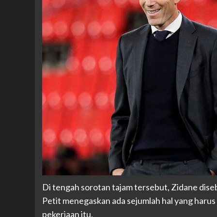
Di tengah sorotan tajam tersebut, Zidane dise
Petit menegaskan ada sejumlah hal yang harus
pekerjaan itu.