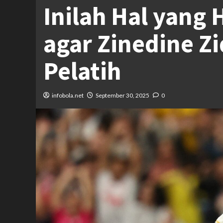
Inilah Hal yang
agar Zinedine Z
Pelatih
infobola.net
September 30, 2025
0