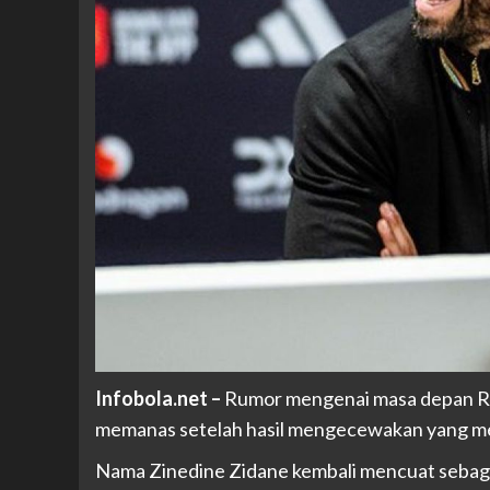
Infobola.net –
Rumor mengenai masa depan Ru
memanas setelah hasil mengecewakan yang mere
Nama Zinedine Zidane kembali mencuat sebaga