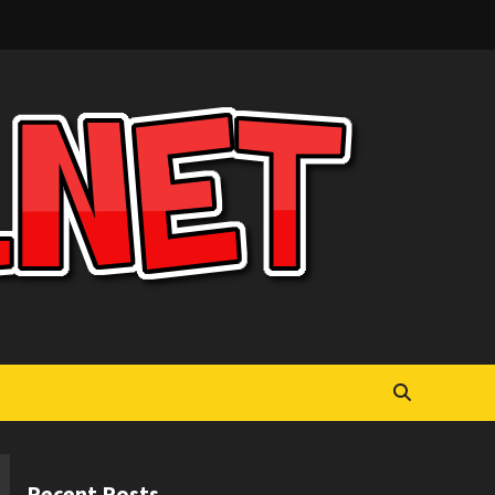
Recent Posts