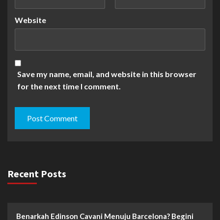
Website
Save my name, email, and website in this browser
for the next time I comment.
Recent Posts
Benarkah Edinson Cavani Menuju Barcelona? Begini