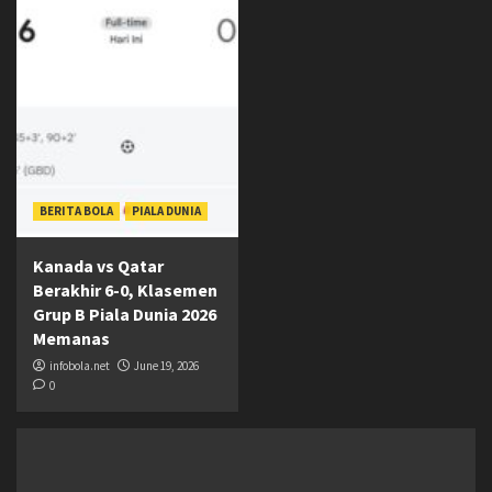
BERITA BOLA
PIALA DUNIA
Kanada vs Qatar
Berakhir 6-0, Klasemen
Grup B Piala Dunia 2026
Memanas
infobola.net
June 19, 2026
0