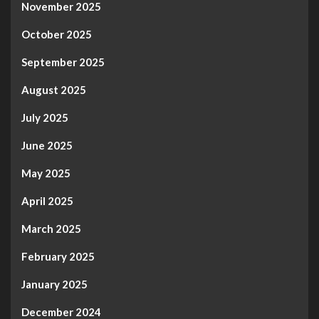
November 2025
October 2025
September 2025
August 2025
July 2025
June 2025
May 2025
April 2025
March 2025
February 2025
January 2025
December 2024