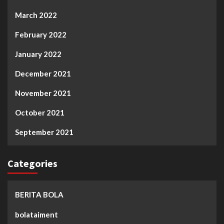
March 2022
February 2022
January 2022
December 2021
November 2021
October 2021
September 2021
Categories
BERITA BOLA
bolataiment