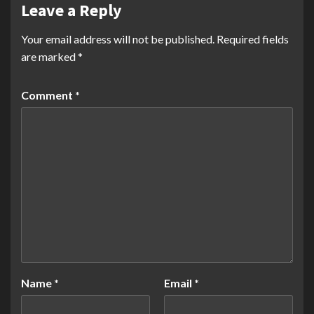
Leave a Reply
Your email address will not be published.
Required fields
are marked
*
Comment
*
Name
*
Email
*