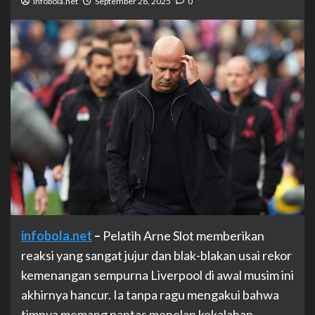
infobola.net
September 28, 2025
0
infobola.net
–
Pelatih Arne Slot memberikan
reaksi yang sangat jujur dan blak-blakan usai rekor
kemenangan sempurna Liverpool di awal musim ini
akhirnya hancur. Ia tanpa ragu mengakui bahwa
timnya memang pantas menelan kekalahan.