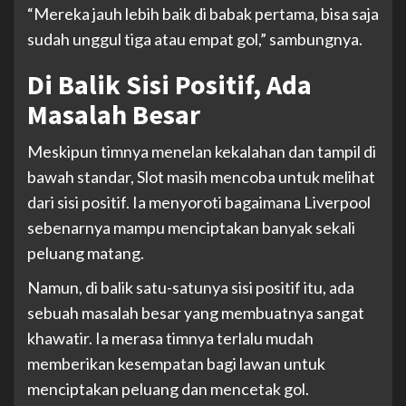
“Mereka jauh lebih baik di babak pertama, bisa saja
sudah unggul tiga atau empat gol,” sambungnya.
Di Balik Sisi Positif, Ada
Masalah Besar
Meskipun timnya menelan kekalahan dan tampil di
bawah standar, Slot masih mencoba untuk melihat
dari sisi positif. Ia menyoroti bagaimana Liverpool
sebenarnya mampu menciptakan banyak sekali
peluang matang.
Namun, di balik satu-satunya sisi positif itu, ada
sebuah masalah besar yang membuatnya sangat
khawatir. Ia merasa timnya terlalu mudah
memberikan kesempatan bagi lawan untuk
menciptakan peluang dan mencetak gol.