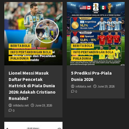
BERITA BOLA
BERITA BOLA
INFO PERTANDINGAN BOLA
INFO PERTANDINGAN BOLA
PIALA DUNIA
PIALA DUNIA
Lionel Messi Masuk
5 Prediksi Pra-Piala
Daftar Pencetak
Dunia 2026
Hattrick di Piala Dunia
infobola.net
June 19, 2026
2026: Adakah Cristiano
0
Ronaldo?
infobola.net
June 19, 2026
0