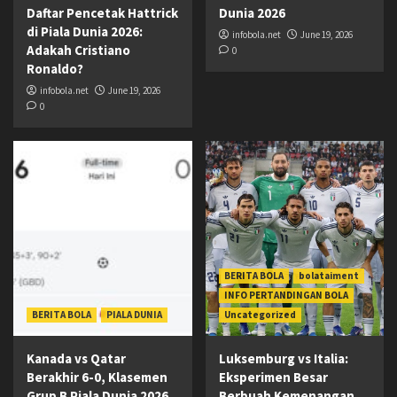
Daftar Pencetak Hattrick
Dunia 2026
di Piala Dunia 2026:
infobola.net
June 19, 2026
Adakah Cristiano
0
Ronaldo?
infobola.net
June 19, 2026
0
BERITA BOLA
bolataiment
INFO PERTANDINGAN BOLA
BERITA BOLA
PIALA DUNIA
Uncategorized
Kanada vs Qatar
Luksemburg vs Italia:
Berakhir 6-0, Klasemen
Eksperimen Besar
Grup B Piala Dunia 2026
Berbuah Kemenangan