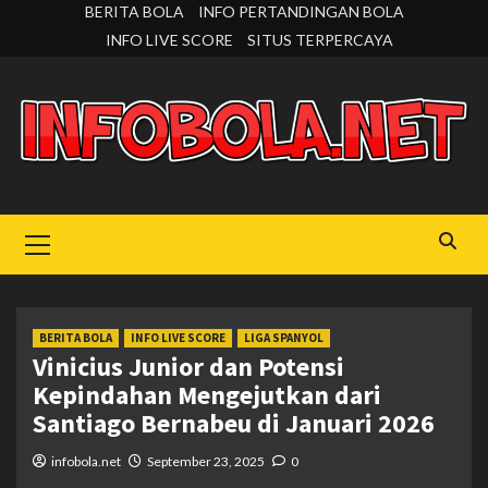
Skip
BERITA BOLA
INFO PERTANDINGAN BOLA
to
INFO LIVE SCORE
SITUS TERPERCAYA
content
Primary
Menu
BERITA BOLA
INFO LIVE SCORE
LIGA SPANYOL
Vinicius Junior dan Potensi
Kepindahan Mengejutkan dari
Santiago Bernabeu di Januari 2026
infobola.net
September 23, 2025
0