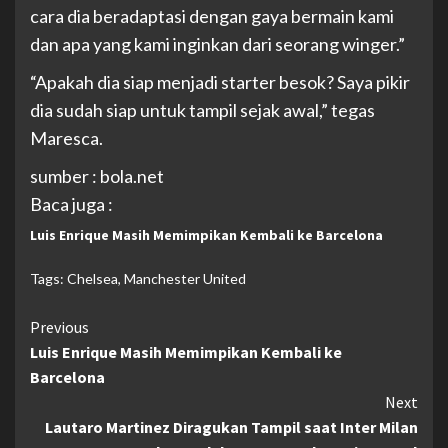
cara dia beradaptasi dengan gaya bermain kami
dan apa yang kami inginkan dari seorang winger.”
“Apakah dia siap menjadi starter besok? Saya pikir
dia sudah siap untuk tampil sejak awal,” tegas
Maresca.
sumber : bola.net
Baca juga :
Luis Enrique Masih Memimpikan Kembali ke Barcelona
Tags:
Chelsea
,
Manchester United
Continue
Previous
Luis Enrique Masih Memimpikan Kembali ke
Reading
Barcelona
Next
Lautaro Martinez Diragukan Tampil saat Inter Milan