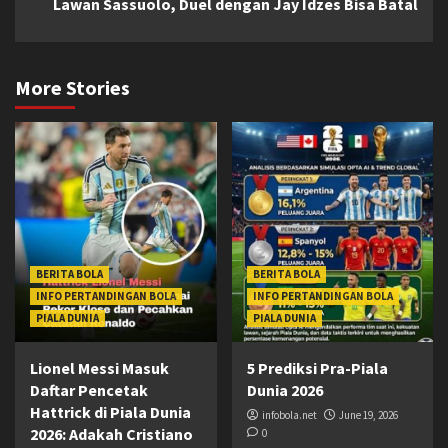
Lawan Sassuolo, Duel dengan Jay Idzes Bisa Batal
More Stories
BERITA BOLA
BERITA BOLA
INFO PERTANDINGAN BOLA
INFO PERTANDINGAN BOLA
PIALA DUNIA
PIALA DUNIA
Lionel Messi Masuk
5 Prediksi Pra-Piala
Daftar Pencetak
Dunia 2026
Hattrick di Piala Dunia
infobola.net
June 19, 2026
2026: Adakah Cristiano
0