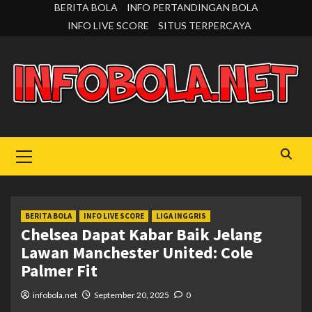
Skip
BERITA BOLA
INFO PERTANDINGAN BOLA
to
INFO LIVE SCORE
SITUS TERPERCAYA
content
Primary
Menu
BERITA BOLA
INFO LIVE SCORE
LIGA INGGRIS
Chelsea Dapat Kabar Baik Jelang
Lawan Manchester United: Cole
Palmer Fit
infobola.net
September 20, 2025
0