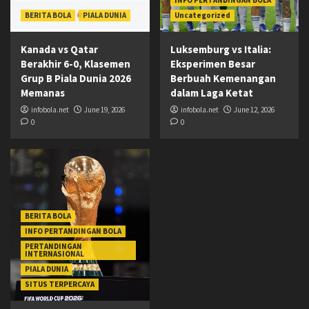
INFO PERTANDINGAN BOLA
BERITA BOLA
PIALA DUNIA
Uncategorized
Kanada vs Qatar
Luksemburg vs Italia:
Berakhir 6-0, Klasemen
Eksperimen Besar
Grup B Piala Dunia 2026
Berbuah Kemenangan
Memanas
dalam Laga Ketat
infobola.net
June 19, 2026
infobola.net
June 12, 2026
0
0
BERITA BOLA
INFO PERTANDINGAN BOLA
PERTANDINGAN
INTERNASIONAL
PIALA DUNIA
SITUS TERPERCAYA