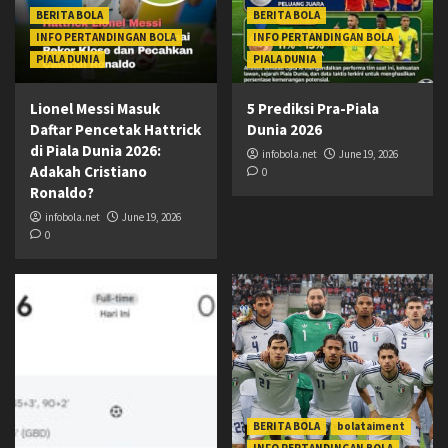
BERITA BOLA
BERITA BOLA
INFO PERTANDINGAN BOLA
INFO PERTANDINGAN BOLA
PIALA DUNIA
PIALA DUNIA
Lionel Messi Masuk
5 Prediksi Pra-Piala
Daftar Pencetak Hattrick
Dunia 2026
di Piala Dunia 2026:
infobola.net
June 19, 2026
Adakah Cristiano
0
Ronaldo?
infobola.net
June 19, 2026
0
BERITA BOLA
bolataiment