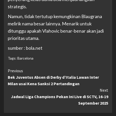
strategis.
Namun, tidak tertutup kemungkinan Blaugrana
melirik nama besar lainnya. Menarik untuk
ditunggu apakah Vlahovic benar-benar akan jadi
prioritas utama.
sumber : bola.net
Tags:
Barcelona
Continue
Previous
Bek Juventus Absen di Derby d’Italia Lawan Inter
Reading
Milan usai Kena Sanksi 2 Pertandingan
Next
Jadwal Liga Champions Pekan Ini Live di SCTV, 16-19
September 2025