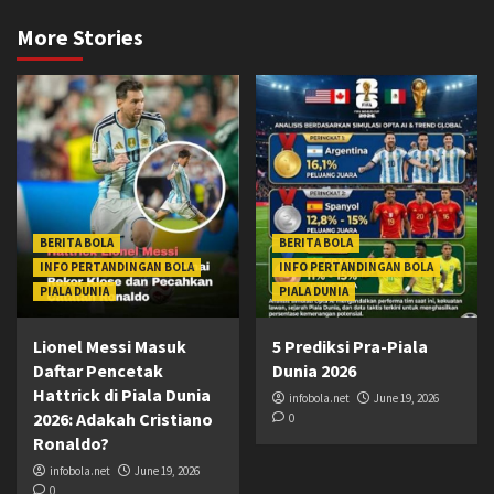
More Stories
BERITA BOLA
BERITA BOLA
INFO PERTANDINGAN BOLA
INFO PERTANDINGAN BOLA
PIALA DUNIA
PIALA DUNIA
Lionel Messi Masuk
5 Prediksi Pra-Piala
Daftar Pencetak
Dunia 2026
Hattrick di Piala Dunia
infobola.net
June 19, 2026
2026: Adakah Cristiano
0
Ronaldo?
infobola.net
June 19, 2026
0