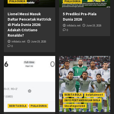
PIALA DUNIA
PIALA DUNIA
Lionel Messi Masuk
5 Prediksi Pra-Piala
Daftar Pencetak Hattrick
Dunia 2026
di Piala Dunia 2026:
infobola.net
June 19, 2026
Adakah Cristiano
0
Ronaldo?
infobola.net
June 19, 2026
0
BERITA BOLA
bolataiment
INFO PERTANDINGAN BOLA
BERITA BOLA
PIALA DUNIA
Uncategorized