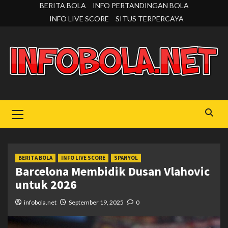
Skip
BERITA BOLA
INFO PERTANDINGAN BOLA
to
INFO LIVE SCORE
SITUS TERPERCAYA
content
Primary
Menu
BERITA BOLA
INFO LIVE SCORE
SPANYOL
Barcelona Membidik Dusan Vlahovic
untuk 2026
infobola.net
September 19, 2025
0