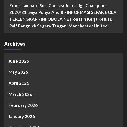
Frank Lampard Soal Chelsea Juara Liga Champions
2020/21: Saya Punya Andil! - INFORMASI SEPAK BOLA
TERLENGKAP - INFOBOLA.NET
on
Izin Kerja Keluar,
Ralf Rangnick Segera Tangani Manchester United
Archives
June 2026
May 2026
April 2026
March 2026
February 2026
January 2026