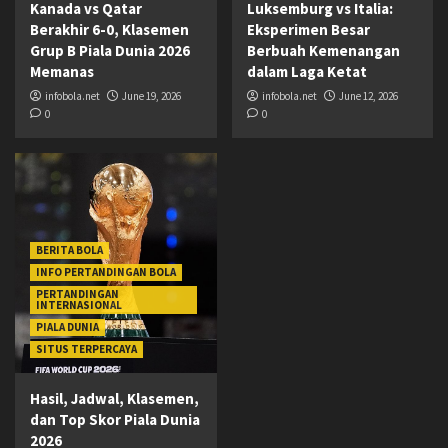
Kanada vs Qatar
Luksemburg vs Italia:
Berakhir 6-0, Klasemen
Eksperimen Besar
Grup B Piala Dunia 2026
Berbuah Kemenangan
Memanas
dalam Laga Ketat
infobola.net
June 19, 2026
infobola.net
June 12, 2026
0
0
BERITA BOLA
INFO PERTANDINGAN BOLA
PERTANDINGAN
INTERNASIONAL
PIALA DUNIA
SITUS TERPERCAYA
Hasil, Jadwal, Klasemen,
dan Top Skor Piala Dunia
2026