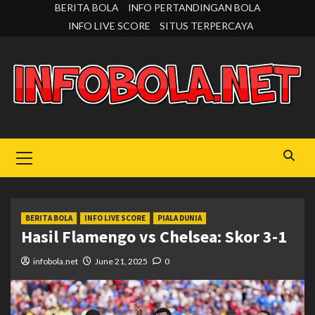
Skip
BERITA BOLA
INFO PERTANDINGAN BOLA
to
INFO LIVE SCORE
SITUS TERPERCAYA
content
Primary
Menu
BERITA BOLA
INFO LIVE SCORE
PIALA DUNIA
Hasil Flamengo vs Chelsea: Skor 3-1
infobola.net
June 21, 2025
0