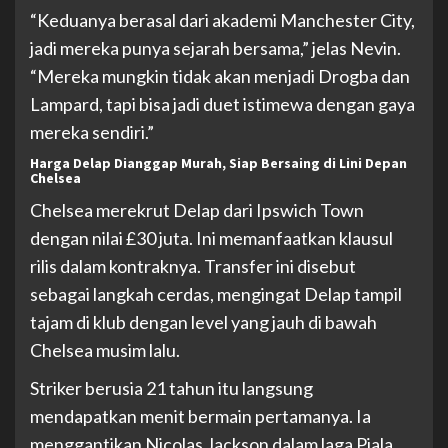
“Keduanya berasal dari akademi Manchester City,
jadi mereka punya sejarah bersama,” jelas Nevin.
“Mereka mungkin tidak akan menjadi Drogba dan
Lampard, tapi bisa jadi duet istimewa dengan gaya
mereka sendiri.”
Harga Delap Dianggap Murah, Siap Bersaing di Lini Depan
Chelsea
Chelsea merekrut Delap dari Ipswich Town
dengan nilai £30 juta. Ini memanfaatkan klausul
rilis dalam kontraknya. Transfer ini disebut
sebagai langkah cerdas, mengingat Delap tampil
tajam di klub dengan level yang jauh di bawah
Chelsea musim lalu.
Striker berusia 21 tahun itu langsung
mendapatkan menit bermain pertamanya. Ia
menggantikan Nicolas Jackson dalam laga Piala