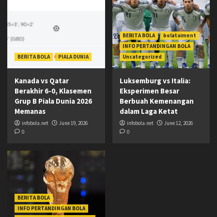
BERITA BOLA
bolataiment
INFO PERTANDINGAN BOLA
BERITA BOLA
PIALA DUNIA
Uncategorized
Kanada vs Qatar
Luksemburg vs Italia:
Berakhir 6-0, Klasemen
Eksperimen Besar
Grup B Piala Dunia 2026
Berbuah Kemenangan
Memanas
dalam Laga Ketat
infobola.net
June 19, 2026
infobola.net
June 12, 2026
0
0
BERITA BOLA
INFO PERTANDINGAN BOLA