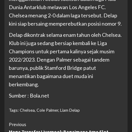
Dunia Antarklub melawan Los Angeles FC.
Chelsea menang 2-0 dalam laga tersebut. Delap
kini siap bersaing memperebutkan posisi nomor 9.
Delap dikontrak selama enam tahun oleh Chelsea.
Klub ini juga sedang bersiap kembali ke Liga
Champions untuk pertama kalinya sejak musim
2022/2023. Dengan Palmer sebagai tandem
barunya, publik Stamford Bridge patut
menantikan bagaimana duet muda ini
berkembang.
Sumber : Bola.net
Tags:
Chelsea
,
Cole Palmer
,
Liam Delap
Continue
Previous
Mega Transfer Liverpool: Bagaimana Arne Slot