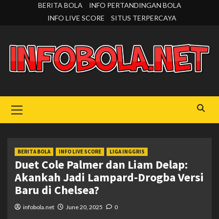
Skip
BERITA BOLA
INFO PERTANDINGAN BOLA
to
INFO LIVE SCORE
SITUS TERPERCAYA
content
Primary
Menu
BERITA BOLA
INFO LIVE SCORE
LIGA INGGRIS
Duet Cole Palmer dan Liam Delap:
Akankah Jadi Lampard-Drogba Versi
Baru di Chelsea?
infobola.net
June 20, 2025
0