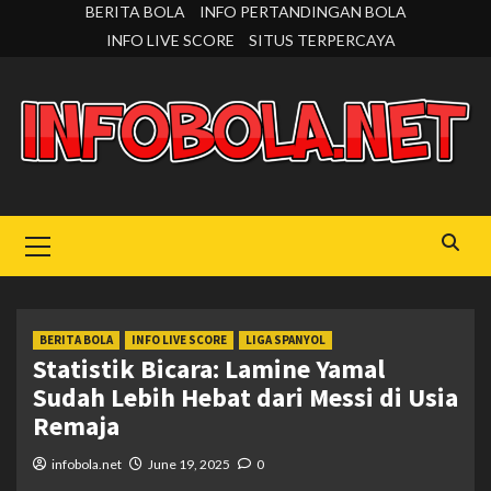
Skip
BERITA BOLA
INFO PERTANDINGAN BOLA
to
INFO LIVE SCORE
SITUS TERPERCAYA
content
Primary
Menu
BERITA BOLA
INFO LIVE SCORE
LIGA SPANYOL
Statistik Bicara: Lamine Yamal
Sudah Lebih Hebat dari Messi di Usia
Remaja
infobola.net
June 19, 2025
0