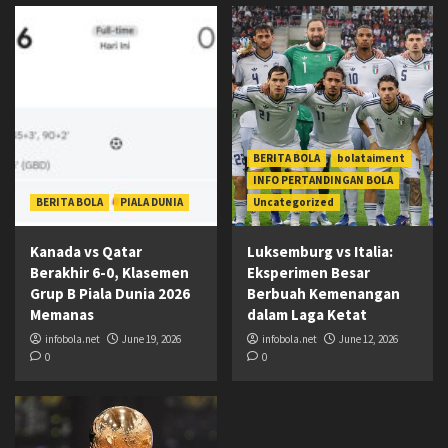
BERITA BOLA
bolataiment
INFO PERTANDINGAN BOLA
BERITA BOLA
PIALA DUNIA
Uncategorized
Kanada vs Qatar
Luksemburg vs Italia:
Berakhir 6-0, Klasemen
Eksperimen Besar
Grup B Piala Dunia 2026
Berbuah Kemenangan
Memanas
dalam Laga Ketat
infobola.net
June 19, 2026
infobola.net
June 12, 2026
0
0