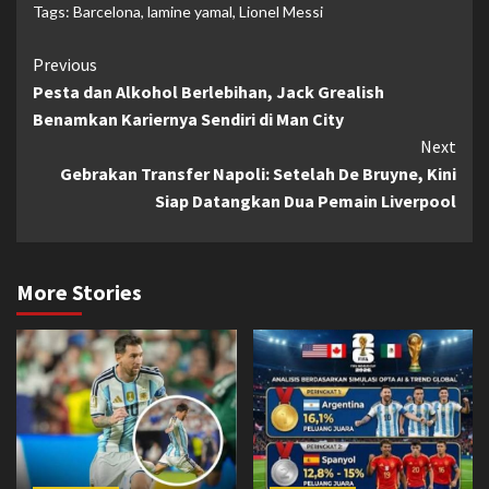
Tags:
Barcelona
,
lamine yamal
,
Lionel Messi
Continue
Previous
Pesta dan Alkohol Berlebihan, Jack Grealish
Reading
Benamkan Kariernya Sendiri di Man City
Next
Gebrakan Transfer Napoli: Setelah De Bruyne, Kini
Siap Datangkan Dua Pemain Liverpool
More Stories