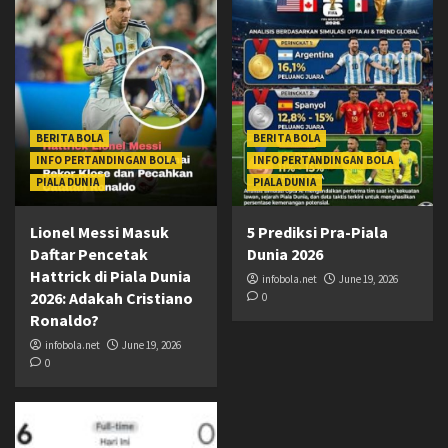
BERITA BOLA
BERITA BOLA
INFO PERTANDINGAN BOLA
INFO PERTANDINGAN BOLA
PIALA DUNIA
PIALA DUNIA
Lionel Messi Masuk
5 Prediksi Pra-Piala
Daftar Pencetak
Dunia 2026
Hattrick di Piala Dunia
infobola.net
June 19, 2026
2026: Adakah Cristiano
0
Ronaldo?
infobola.net
June 19, 2026
0