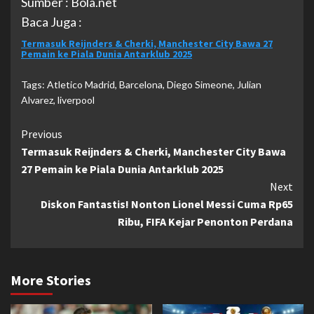
Sumber : Bola.net
Baca Juga :
Termasuk Reijnders & Cherki, Manchester City Bawa 27
Pemain ke Piala Dunia Antarklub 2025
Tags:
Atletico Madrid
,
Barcelona
,
Diego Simeone
,
Julian
Alvarez
,
liverpool
Continue
Previous
Termasuk Reijnders & Cherki, Manchester City Bawa
Reading
27 Pemain ke Piala Dunia Antarklub 2025
Next
Diskon Fantastis! Nonton Lionel Messi Cuma Rp65
Ribu, FIFA Kejar Penonton Perdana
More Stories