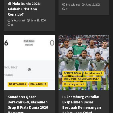
di Piala Dunia 2026:
infobola.net
June 19, 2026
Adakah Cristiano
0
Ronaldo?
infobola.net
June 19, 2026
0
BERITA BOLA
bolataiment
INFO PERTANDINGAN BOLA
BERITA BOLA
PIALA DUNIA
Uncategorized
Kanada vs Qatar
Luksemburg vs Italia:
Berakhir 6-0, Klasemen
Eksperimen Besar
Grup B Piala Dunia 2026
Berbuah Kemenangan
Memanas
dalam Laga Ketat