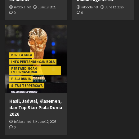
infobola.net
June 19, 2026
infobola.net
June 12, 2026
0
0
BERITA BOLA
INFO PERTANDINGAN BOLA
PERTANDINGAN
INTERNASIONAL
PIALA DUNIA
SITUS TERPERCAYA
Hasil, Jadwal, Klasemen,
dan Top Skor Piala Dunia
2026
infobola.net
June 12, 2026
0