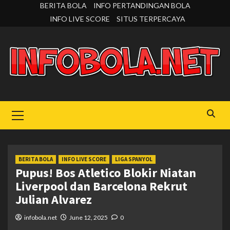
Skip
BERITA BOLA
INFO PERTANDINGAN BOLA
to
INFO LIVE SCORE
SITUS TERPERCAYA
content
Primary
Menu
BERITA BOLA
INFO LIVE SCORE
LIGA SPANYOL
Pupus! Bos Atletico Blokir Niatan
Liverpool dan Barcelona Rekrut
Julian Alvarez
infobola.net
June 12, 2025
0