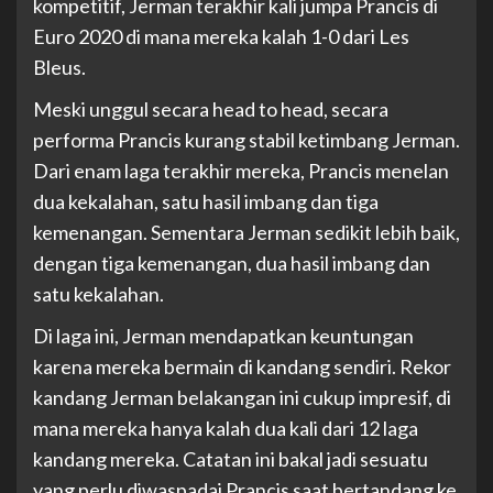
kompetitif, Jerman terakhir kali jumpa Prancis di
Euro 2020 di mana mereka kalah 1-0 dari Les
Bleus.
Meski unggul secara head to head, secara
performa Prancis kurang stabil ketimbang Jerman.
Dari enam laga terakhir mereka, Prancis menelan
dua kekalahan, satu hasil imbang dan tiga
kemenangan. Sementara Jerman sedikit lebih baik,
dengan tiga kemenangan, dua hasil imbang dan
satu kekalahan.
Di laga ini, Jerman mendapatkan keuntungan
karena mereka bermain di kandang sendiri. Rekor
kandang Jerman belakangan ini cukup impresif, di
mana mereka hanya kalah dua kali dari 12 laga
kandang mereka. Catatan ini bakal jadi sesuatu
yang perlu diwaspadai Prancis saat bertandang ke