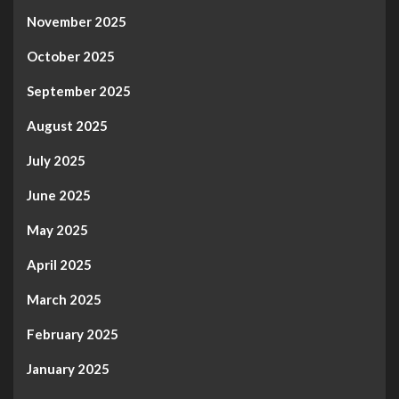
November 2025
October 2025
September 2025
August 2025
July 2025
June 2025
May 2025
April 2025
March 2025
February 2025
January 2025