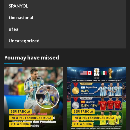
SPANYOL
tim nasional
ufea
Uncategorized
You may have missed
BERITA BOLA
BERITA BOLA
INFO PERTANDINGAN BOLA
INFO PERTANDINGAN BOLA
PIALA DUNIA
PIALA DUNIA