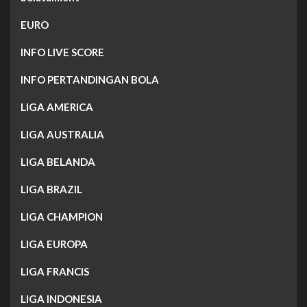
EURO
INFO LIVE SCORE
INFO PERTANDINGAN BOLA
LIGA AMERICA
LIGA AUSTRALIA
LIGA BELANDA
LIGA BRAZIL
LIGA CHAMPION
LIGA EUROPA
LIGA FRANCIS
LIGA INDONESIA