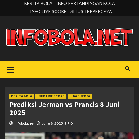
Skip
BERITA BOLA
INFO PERTANDINGAN BOLA
to
INFO LIVE SCORE
SITUS TERPERCAYA
content
Primary
Menu
BERITA BOLA
INFO LIVE SCORE
LIGA EUROPA
Prediksi Jerman vs Prancis 8 Juni
2025
infobola.net
June 8, 2025
0