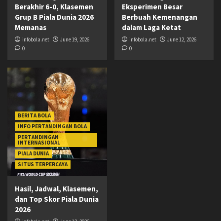
Berakhir 6-0, Klasemen
Eksperimen Besar
Grup B Piala Dunia 2026
Berbuah Kemenangan
Memanas
dalam Laga Ketat
infobola.net
June 19, 2026
infobola.net
June 12, 2026
0
0
BERITA BOLA
INFO PERTANDINGAN BOLA
PERTANDINGAN
INTERNASIONAL
PIALA DUNIA
SITUS TERPERCAYA
Hasil, Jadwal, Klasemen,
dan Top Skor Piala Dunia
2026