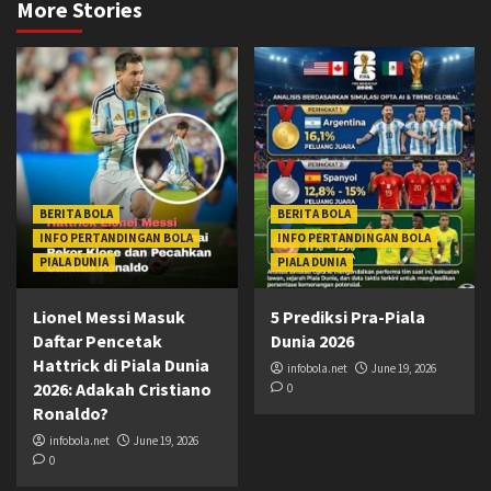
More Stories
BERITA BOLA
BERITA BOLA
INFO PERTANDINGAN BOLA
INFO PERTANDINGAN BOLA
PIALA DUNIA
PIALA DUNIA
Lionel Messi Masuk
5 Prediksi Pra-Piala
Daftar Pencetak
Dunia 2026
Hattrick di Piala Dunia
infobola.net
June 19, 2026
2026: Adakah Cristiano
0
Ronaldo?
infobola.net
June 19, 2026
0