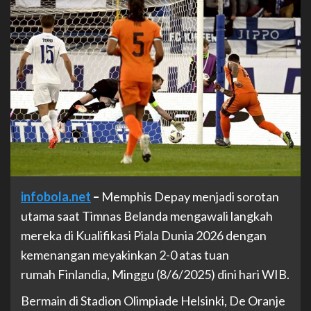
infobola.net
–
Memphis Depay menjadi sorotan
utama saat Timnas Belanda mengawali langkah
mereka di Kualifikasi Piala Dunia 2026 dengan
kemenangan meyakinkan 2-0 atas tuan
rumah Finlandia, Minggu (8/6/2025) dini hari WIB.
Bermain di Stadion Olimpiade Helsinki, De Oranje