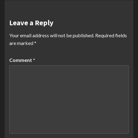
Leave a Reply
Your email address will not be published.
Required fields
are marked
*
Comment
*