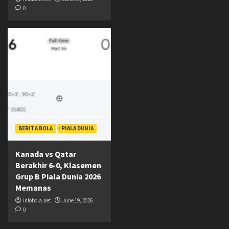
0
BERITA BOLA
PIALA DUNIA
Kanada vs Qatar
Berakhir 6-0, Klasemen
Grup B Piala Dunia 2026
Memanas
infobola.net
June 19, 2026
0