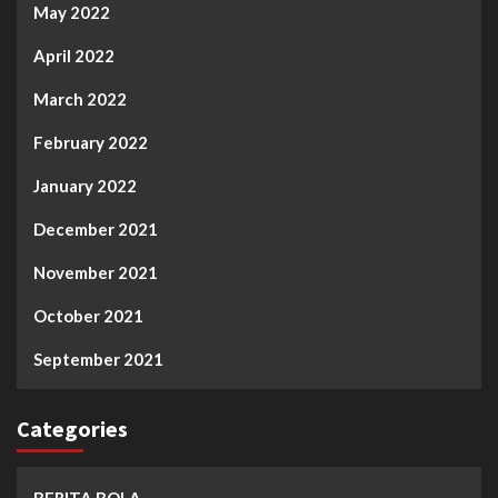
May 2022
April 2022
March 2022
February 2022
January 2022
December 2021
November 2021
October 2021
September 2021
Categories