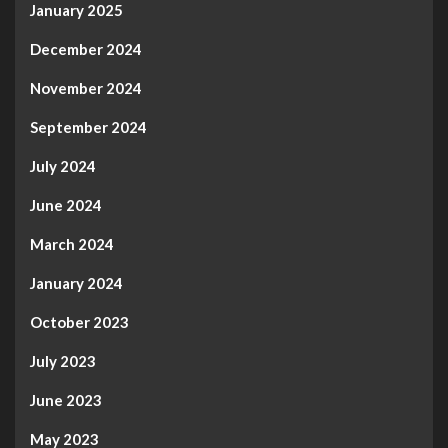
January 2025
December 2024
November 2024
September 2024
July 2024
June 2024
March 2024
January 2024
October 2023
July 2023
June 2023
May 2023