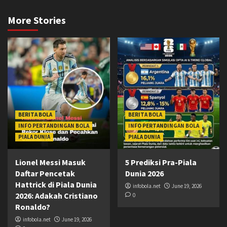
More Stories
BERITA BOLA
BERITA BOLA
INFO PERTANDINGAN BOLA
INFO PERTANDINGAN BOLA
PIALA DUNIA
PIALA DUNIA
Lionel Messi Masuk
5 Prediksi Pra-Piala
Daftar Pencetak
Dunia 2026
Hattrick di Piala Dunia
infobola.net
June 19, 2026
2026: Adakah Cristiano
0
Ronaldo?
infobola.net
June 19, 2026