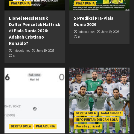
PIALA DUNIA
PIALA DUNIA
Lionel Messi Masuk
5 Prediksi Pra-Piala
Daftar Pencetak Hattrick
Dunia 2026
di Piala Dunia 2026:
infobola.net
June 19, 2026
Adakah Cristiano
0
Ronaldo?
infobola.net
June 19, 2026
0
BERITA BOLA
bolataiment
INFO PERTANDINGAN BOLA
BERITA BOLA
PIALA DUNIA
Uncategorized