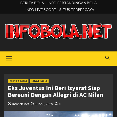
Skip
BERITA BOLA
INFO PERTANDINGAN BOLA
to
INFO LIVE SCORE
SITUS TERPERCAYA
content
Primary
Menu
BERITA BOLA
LIGA ITALIA
Eks Juventus Ini Beri Isyarat Siap
Bereuni Dengan Allegri di AC Milan
infobola.net
June 3, 2025
0