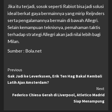
Jika itu terjadi, sosok seperti Rabiot bisa jadi solusi
ideal berkat gaya bermainnya yang mirip Reijnders
serta pengalamannya bermain di bawah Allegri.
Selain kemampuan teknisnya, pemahaman taktis
terhadap strategi Allegri akan jadi nilai lebih bagi
Milan.
Sumber : Bola.net
Continue
Previous
Gak Jadi ke Leverkusen, Erik Ten Hag Bakal Kembali
Reading
Latih Ajax Amsterdam?
Next
Federico Chiesa Gerah di Liverpool, Atletico Madrid
Siap Menampung