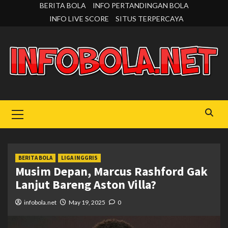
Skip
BERITA BOLA
INFO PERTANDINGAN BOLA
to
INFO LIVE SCORE
SITUS TERPERCAYA
content
Primary
Menu
BERITA BOLA
LIGA INGGRIS
Musim Depan, Marcus Rashford Gak
Lanjut Bareng Aston Villa?
infobola.net
May 19, 2025
0