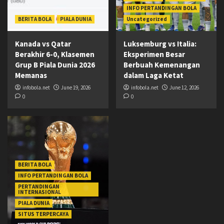
INFO PERTANDINGAN BOLA
BERITA BOLA
PIALA DUNIA
Uncategorized
Kanada vs Qatar
Luksemburg vs Italia:
Berakhir 6-0, Klasemen
Eksperimen Besar
Grup B Piala Dunia 2026
Berbuah Kemenangan
Memanas
dalam Laga Ketat
infobola.net
June 19, 2026
infobola.net
June 12, 2026
0
0
BERITA BOLA
INFO PERTANDINGAN BOLA
PERTANDINGAN
INTERNASIONAL
PIALA DUNIA
SITUS TERPERCAYA