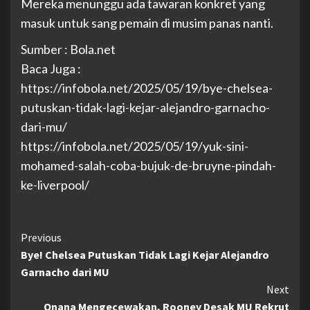
Mereka menunggu ada tawaran konkret yang
masuk untuk sang pemain di musim panas nanti.
Sumber : Bola.net
Baca Juga :
https://infobola.net/2025/05/19/bye-chelsea-
putuskan-tidak-lagi-kejar-alejandro-garnacho-
dari-mu/
https://infobola.net/2025/05/19/yuk-sini-
mohamed-salah-coba-bujuk-de-bruyne-pindah-
ke-liverpool/
Continue
Previous
Bye! Chelsea Putuskan Tidak Lagi Kejar Alejandro
Reading
Garnacho dari MU
Next
Onana Mengecewakan, Rooney Desak MU Rekrut