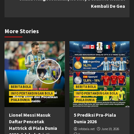
Kembali De Gea
More Stories
BERITA BOLA
BERITA BOLA
INFO PERTANDINGAN BOLA
INFO PERTANDINGAN BOLA
PIALA DUNIA
PIALA DUNIA
Lionel Messi Masuk
5 Prediksi Pra-Piala
Daftar Pencetak
Dunia 2026
Hattrick di Piala Dunia
infobola.net
June 19, 2026