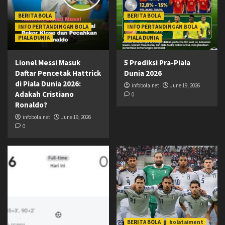
BERITA BOLA
BERITA BOLA
INFO PERTANDINGAN BOLA
INFO PERTANDINGAN BOLA
PIALA DUNIA
PIALA DUNIA
Lionel Messi Masuk
5 Prediksi Pra-Piala
Daftar Pencetak Hattrick
Dunia 2026
di Piala Dunia 2026:
infobola.net
June 19, 2026
Adakah Cristiano
0
Ronaldo?
infobola.net
June 19, 2026
0
BERITA BOLA
bolataiment