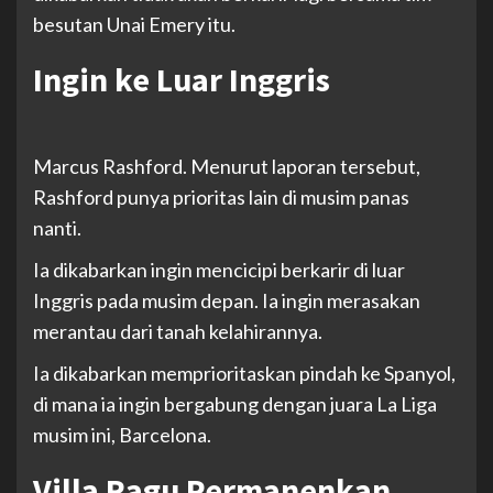
besutan Unai Emery itu.
Ingin ke Luar Inggris
Marcus Rashford.
Menurut laporan tersebut,
Rashford punya prioritas lain di musim panas
nanti.
Ia dikabarkan ingin mencicipi berkarir di luar
Inggris pada musim depan. Ia ingin merasakan
merantau dari tanah kelahirannya.
Ia dikabarkan memprioritaskan pindah ke Spanyol,
di mana ia ingin bergabung dengan juara La Liga
musim ini, Barcelona.
Villa Ragu Permanenkan