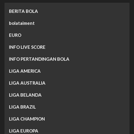
BERITA BOLA
bolataiment
EURO
INFO LIVE SCORE
INFO PERTANDINGAN BOLA
LIGA AMERICA
LIGA AUSTRALIA
LIGA BELANDA
LIGA BRAZIL
LIGA CHAMPION
LIGA EUROPA