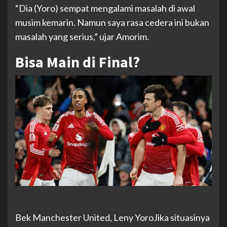
“Dia (Yoro) sempat mengalami masalah di awal
musim kemarin. Namun saya rasa cedera ini bukan
masalah yang serius,” ujar Amorim.
Bisa Main di Final?
Bek Manchester United, Leny Yoro
Jika situasinya