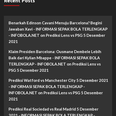
Recent Posts
Benarkah Edinson Cavani Menuju Barcelona? Begini
Jawaban Xavi - INFORMASI SEPAK BOLA TERLENGKAP
- INFOBOLA.NET
on
Prediksi Lens vs PSG 5 Desember
2021
Klaim Presiden Barcelona: Ousmane Dembele Lebih
Baik dari Kylian Mbappe - INFORMASI SEPAK BOLA
TERLENGKAP - INFOBOLA.NET
on
Prediksi Lens vs
PSG 5 Desember 2021
Prediksi Watford vs Manchester City 5 Desember 2021
- INFORMASI SEPAK BOLA TERLENGKAP -
INFOBOLA.NET
on
Prediksi Lens vs PSG 5 Desember
2021
Prediksi Real Sociedad vs Real Madrid 5 Desember
2021 - INFORMASI SEPAK BOLA TERLENGKAP -