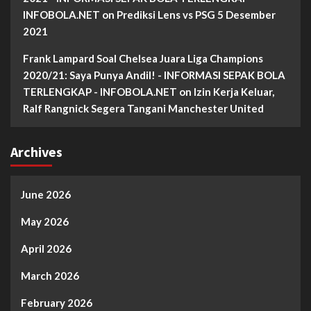
INFOBOLA.NET
on
Prediksi Lens vs PSG 5 Desember
2021
Frank Lampard Soal Chelsea Juara Liga Champions
2020/21: Saya Punya Andil! - INFORMASI SEPAK BOLA
TERLENGKAP - INFOBOLA.NET
on
Izin Kerja Keluar,
Ralf Rangnick Segera Tangani Manchester United
Archives
June 2026
May 2026
April 2026
March 2026
February 2026