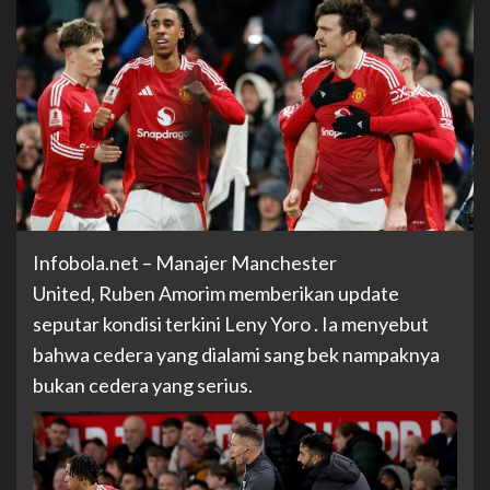
Infobola.net –
Manajer Manchester
United, Ruben Amorim memberikan update
seputar kondisi terkini Leny Yoro . Ia menyebut
bahwa cedera yang dialami sang bek nampaknya
bukan cedera yang serius.