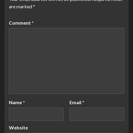
are marked
*
Comment
*
Name
*
Email
*
Website