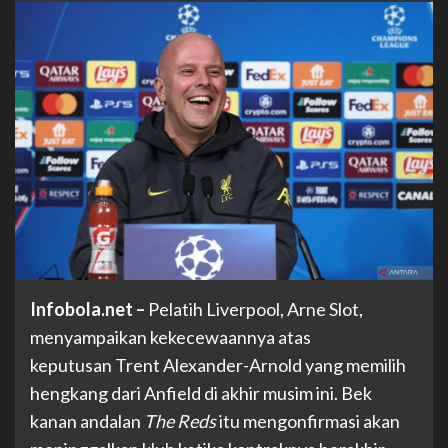
Infobola.net –
Pelatih Liverpool, Arne Slot,
menyampaikan kekecewaannya atas
keputusan Trent Alexander-Arnold yang memilih
hengkang dari Anfield di akhir musim ini. Bek
kanan andalan
The Reds
itu mengonfirmasi akan