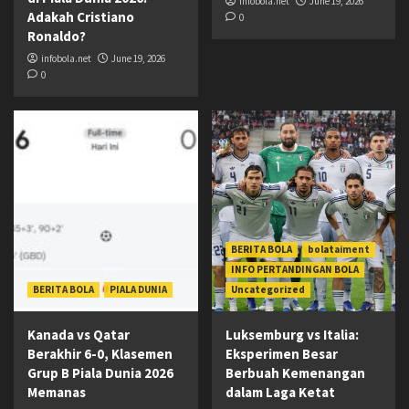
infobola.net
June 19, 2026
Adakah Cristiano
0
Ronaldo?
infobola.net
June 19, 2026
0
BERITA BOLA
bolataiment
INFO PERTANDINGAN BOLA
BERITA BOLA
PIALA DUNIA
Uncategorized
Kanada vs Qatar
Luksemburg vs Italia:
Berakhir 6-0, Klasemen
Eksperimen Besar
Grup B Piala Dunia 2026
Berbuah Kemenangan
Memanas
dalam Laga Ketat