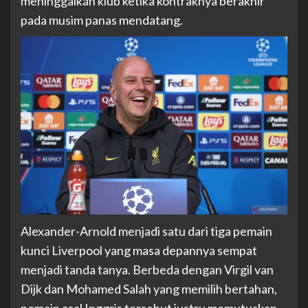
meninggalkan klub ketika kontraknya berakhir
pada musim panas mendatang.
Alexander-Arnold menjadi satu dari tiga pemain
kunci Liverpool yang masa depannya sempat
menjadi tanda tanya. Berbeda dengan Virgil van
Dijk dan Mohamed Salah yang memilih bertahan,