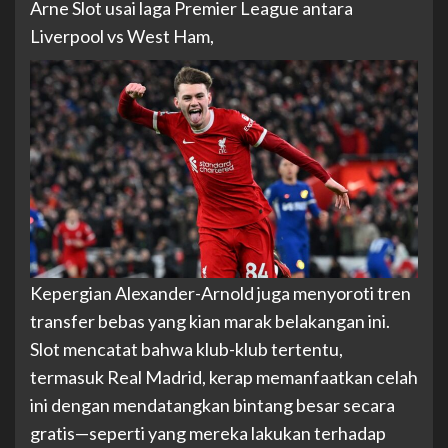
Arne Slot usai laga Premier League antara
Liverpool vs West Ham,
Kepergian Alexander-Arnold juga menyoroti tren
transfer bebas yang kian marak belakangan ini.
Slot mencatat bahwa klub-klub tertentu,
termasuk Real Madrid, kerap memanfaatkan celah
ini dengan mendatangkan bintang besar secara
gratis—seperti yang mereka lakukan terhadap