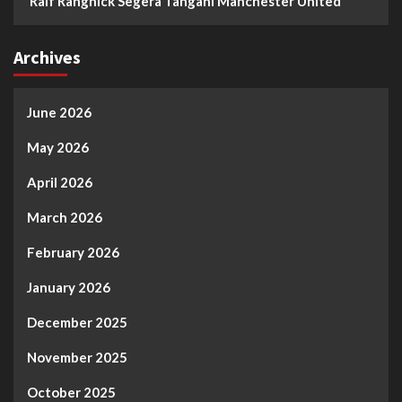
Ralf Rangnick Segera Tangani Manchester United
Archives
June 2026
May 2026
April 2026
March 2026
February 2026
January 2026
December 2025
November 2025
October 2025