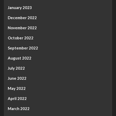
January 2023
December 2022
November 2022
October 2022
September 2022
August 2022
July 2022
June 2022
May 2022
April 2022
March 2022