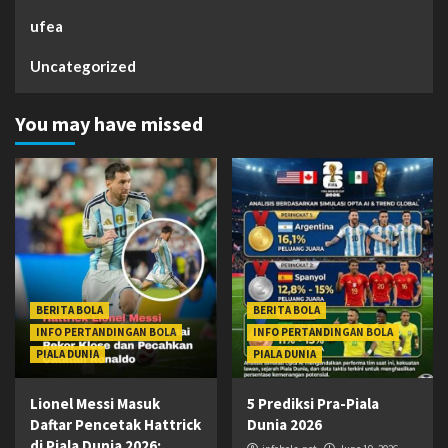
ufea
Uncategorized
You may have missed
BERITA BOLA
BERITA BOLA
INFO PERTANDINGAN BOLA
INFO PERTANDINGAN BOLA
PIALA DUNIA
PIALA DUNIA
Lionel Messi Masuk
5 Prediksi Pra-Piala
Daftar Pencetak Hattrick
Dunia 2026
di Piala Dunia 2026: