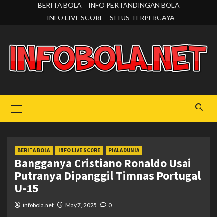
Skip
BERITA BOLA
INFO PERTANDINGAN BOLA
to
INFO LIVE SCORE
SITUS TERPERCAYA
content
Primary
Menu
BERITA BOLA
INFO LIVE SCORE
PIALA DUNIA
Bangganya Cristiano Ronaldo Usai
Putranya Dipanggil Timnas Portugal
U-15
infobola.net
May 7, 2025
0