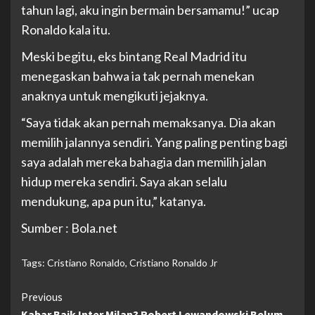
tahun lagi, aku ingin bermain bersamamu!” ucap
Ronaldo kala itu.
Meski begitu, eks bintang Real Madrid itu
menegaskan bahwa ia tak pernah menekan
anaknya untuk mengikuti jejaknya.
“Saya tidak akan pernah memaksanya. Dia akan
memilih jalannya sendiri. Yang paling penting bagi
saya adalah mereka bahagia dan memilih jalan
hidup mereka sendiri. Saya akan selalu
mendukung, apa pun itu,” katanya.
Sumber : Bola.net
Tags:
Cristiano Ronaldo
,
Cristiano Ronaldo Jr
Continue
Previous
Kabar Baik Inter Milan? Robert Lewandowski Belum