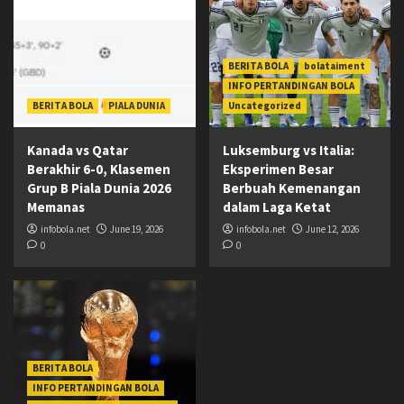
BERITA BOLA
bolataiment
INFO PERTANDINGAN BOLA
BERITA BOLA
PIALA DUNIA
Uncategorized
Kanada vs Qatar
Luksemburg vs Italia:
Berakhir 6-0, Klasemen
Eksperimen Besar
Grup B Piala Dunia 2026
Berbuah Kemenangan
Memanas
dalam Laga Ketat
infobola.net
June 19, 2026
infobola.net
June 12, 2026
0
0
BERITA BOLA
INFO PERTANDINGAN BOLA