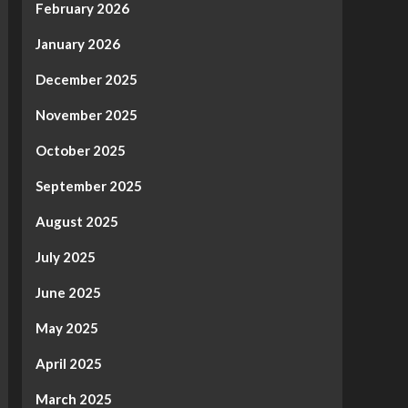
February 2026
January 2026
December 2025
November 2025
October 2025
September 2025
August 2025
July 2025
June 2025
May 2025
April 2025
March 2025