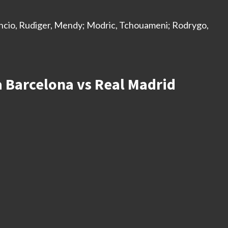
sencio, Rudiger, Mendy; Modric, Tchouameni; Rodrygo,
 Barcelona vs Real Madrid