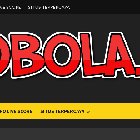
IVE SCORE
SITUS TERPERCAYA
FO LIVE SCORE
SITUS TERPERCAYA