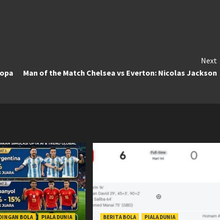
Next
Copa
Man of the Match Chelsea vs Everton: Nicolas Jackson
DINGAN BOLA
PIALA DUNIA
BERITA BOLA
PIALA DUNIA