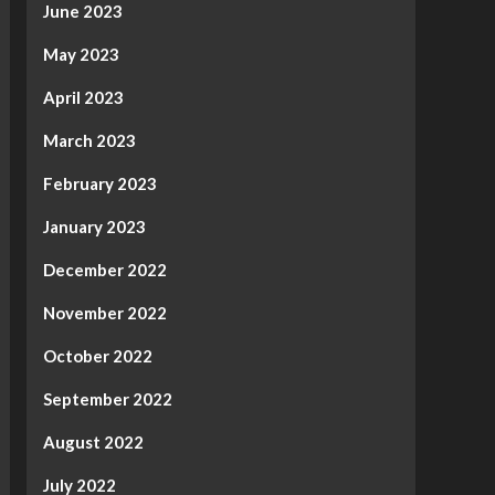
June 2023
May 2023
April 2023
March 2023
February 2023
January 2023
December 2022
November 2022
October 2022
September 2022
August 2022
July 2022