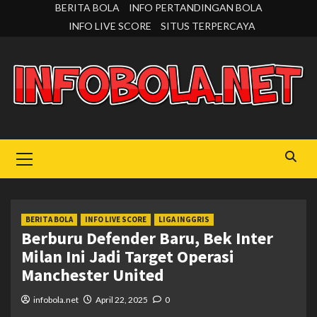
Skip
BERITA BOLA
INFO PERTANDINGAN BOLA
to
INFO LIVE SCORE
SITUS TERPERCAYA
content
Primary
Menu
BERITA BOLA
INFO LIVE SCORE
LIGA INGGRIS
Berburu Defender Baru, Bek Inter
Milan Ini Jadi Target Operasi
Manchester United
infobola.net
April 22, 2025
0