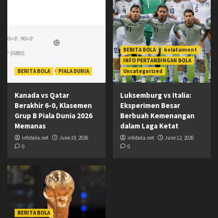
BERITA BOLA
bolataiment
INFO PERTANDINGAN BOLA
BERITA BOLA
PIALA DUNIA
Uncategorized
Kanada vs Qatar
Luksemburg vs Italia:
Berakhir 6-0, Klasemen
Eksperimen Besar
Grup B Piala Dunia 2026
Berbuah Kemenangan
Memanas
dalam Laga Ketat
infobola.net
June 19, 2026
infobola.net
June 12, 2026
0
0
BERITA BOLA