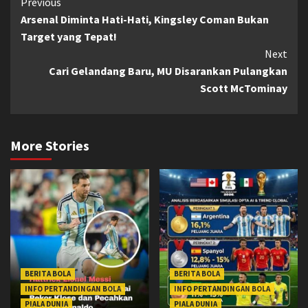
Continue
Previous
Arsenal Diminta Hati-Hati, Kingsley Coman Bukan
Reading
Target yang Tepat!
Next
Cari Gelandang Baru, MU Disarankan Pulangkan
Scott McTominay
More Stories
BERITA BOLA
BERITA BOLA
INFO PERTANDINGAN BOLA
INFO PERTANDINGAN BOLA
PIALA DUNIA
PIALA DUNIA