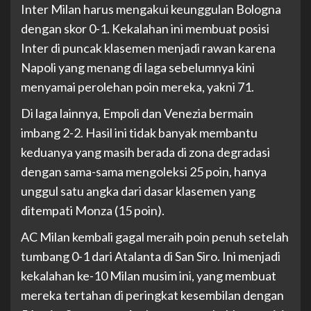
Inter Milan harus mengakui keunggulan Bologna
dengan skor 0-1. Kekalahan ini membuat posisi
Inter di puncak klasemen menjadi rawan karena
Napoli yang menang di laga sebelumnya kini
menyamai perolehan poin mereka, yakni 71.
Di laga lainnya, Empoli dan Venezia bermain
imbang 2-2. Hasil ini tidak banyak membantu
keduanya yang masih berada di zona degradasi
dengan sama-sama mengoleksi 25 poin, hanya
unggul satu angka dari dasar klasemen yang
ditempati Monza (15 poin).
AC Milan kembali gagal meraih poin penuh setelah
tumbang 0-1 dari Atalanta di San Siro. Ini menjadi
kekalahan ke-10 Milan musim ini, yang membuat
mereka tertahan di peringkat kesembilan dengan