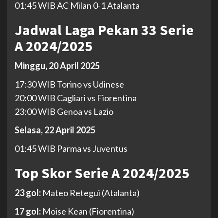
01:45 WIB AC Milan 0-1 Atalanta
Jadwal Laga Pekan 33 Serie
A 2024/2025
Minggu, 20 April 2025
17:30 WIB Torino vs Udinese
20:00 WIB Cagliari vs Fiorentina
23:00 WIB Genoa vs Lazio
Selasa, 22 April 2025
01:45 WIB Parma vs Juventus
Top Skor Serie A 2024/2025
23 gol:
Mateo Retegui (Atalanta)
17 gol:
Moise Kean (Fiorentina)