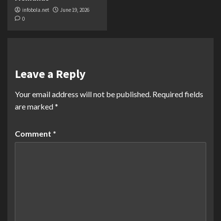
infobola.net
June 19, 2026
0
Leave a Reply
Your email address will not be published.
Required fields
are marked
*
Comment
*