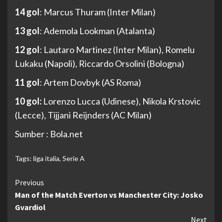
14 gol
: Marcus Thuram (Inter Milan)
13 gol
: Ademola Lookman (Atalanta)
12 gol
: Lautaro Martinez (Inter Milan), Romelu
Lukaku (Napoli), Riccardo Orsolini (Bologna)
11 gol
: Artem Dovbyk (AS Roma)
10 gol:
Lorenzo Lucca (Udinese), Nikola Krstovic
(Lecce), Tijjani Reijnders (AC Milan)
Sumber : Bola.net
Tags:
liga italia
,
Serie A
Continue
Previous
Man of the Match Everton vs Manchester City: Josko
Reading
Gvardiol
Next