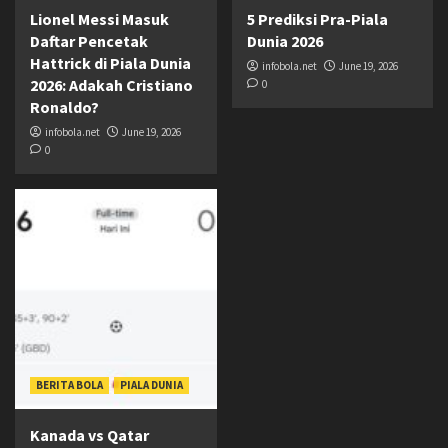
Lionel Messi Masuk
5 Prediksi Pra-Piala
Daftar Pencetak
Dunia 2026
Hattrick di Piala Dunia
infobola.net
June 19, 2026
2026: Adakah Cristiano
0
Ronaldo?
infobola.net
June 19, 2026
0
BERITA BOLA
PIALA DUNIA
Kanada vs Qatar