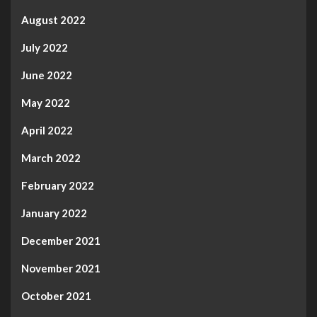
August 2022
July 2022
June 2022
May 2022
April 2022
March 2022
February 2022
January 2022
December 2021
November 2021
October 2021