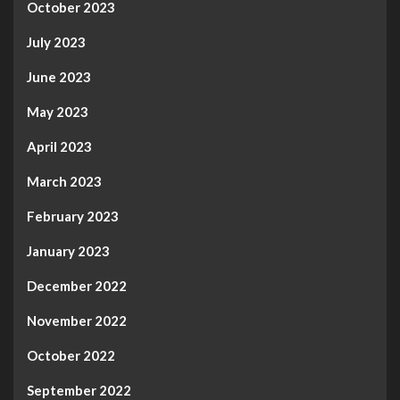
October 2023
July 2023
June 2023
May 2023
April 2023
March 2023
February 2023
January 2023
December 2022
November 2022
October 2022
September 2022