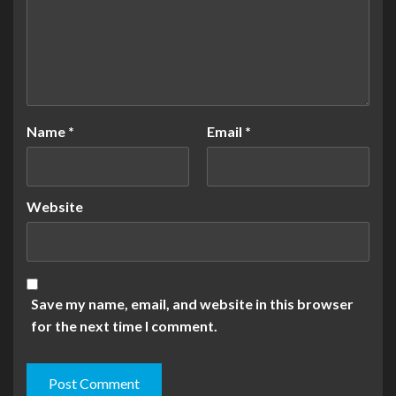
Name
*
Email
*
Website
Save my name, email, and website in this browser
for the next time I comment.