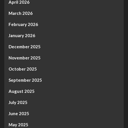
April 2026
March 2026
February 2026
January 2026
December 2025
November 2025
October 2025
September 2025
August 2025
July 2025
June 2025
May 2025