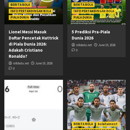
BERITA BOLA
BERITA BOLA
INFO PERTANDINGAN BOLA
INFO PERTANDINGAN BOLA
PIALA DUNIA
PIALA DUNIA
Lionel Messi Masuk
5 Prediksi Pra-Piala
Daftar Pencetak Hattrick
Dunia 2026
di Piala Dunia 2026:
infobola.net
June 19, 2026
Adakah Cristiano
0
Ronaldo?
infobola.net
June 19, 2026
0
BERITA BOLA
bolataiment