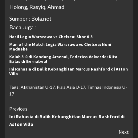
Holong, Rasyiq, Ahmad
Sumber : Bola.net
Baca Juga :
Hasil Legia Warszawa vs Chelsea: Skor 0-3
Man of the Match Legia Warszawa vs Chelsea: Noni
Madueke
Kalah 3-0 di Kandang Arsenal, Federico Valverde: Kita
Balas di Bernabeu!
Ini Rahasia di Balik Kebangkitan Marcus Rashford di Aston
Villa
Tags:
Afghanistan U-17
,
Piala Asia U-17
,
Timnas Indonesia U-
17
Continue
Previous
Ini Rahasia di Balik Kebangkitan Marcus Rashford di
Reading
Aston Villa
Next