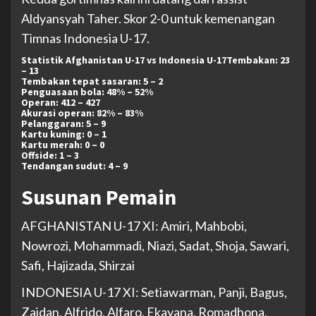
Aldyansyah Taher. Skor 2-0 untuk kemenangan
Timnas Indonesia U-17.
Statistik Afghanistan U-17 vs Indonesia U-17Tembakan: 23
– 13
Tembakan tepat sasaran: 5 – 2
Penguasaan bola: 48% – 52%
Operan: 412 – 427
Akurasi operan: 82% – 83%
Pelanggaran: 5 – 9
Kartu kuning: 0 – 1
Kartu merah: 0 – 0
Offside: 1 – 3
Tendangan sudut: 4 – 9
Susunan Pemain
AFGHANISTAN U-17 XI: Amiri, Mahbobi,
Nowrozi, Mohammadi, Niazi, Sadat, Shoja, Sawari,
Safi, Hajizada, Shirzai
INDONESIA U-17 XI: Setiawarman, Panji, Bagus,
Zaidan, Alfrido, Alfaro, Ekayana, Romadhona,