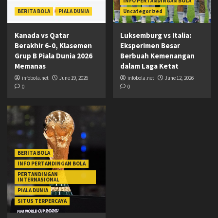
INFO PERTANDINGAN BOLA
BERITA BOLA
PIALA DUNIA
Uncategorized
Kanada vs Qatar
Luksemburg vs Italia:
Berakhir 6-0, Klasemen
Eksperimen Besar
Grup B Piala Dunia 2026
Berbuah Kemenangan
Memanas
dalam Laga Ketat
infobola.net
June 19, 2026
infobola.net
June 12, 2026
0
0
BERITA BOLA
INFO PERTANDINGAN BOLA
PERTANDINGAN
INTERNASIONAL
PIALA DUNIA
SITUS TERPERCAYA