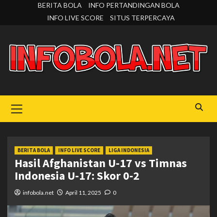
Skip
BERITA BOLA
INFO PERTANDINGAN BOLA
to
INFO LIVE SCORE
SITUS TERPERCAYA
content
Primary
Menu
BERITA BOLA
INFO LIVE SCORE
LIGA INDONESIA
Hasil Afghanistan U-17 vs Timnas
Indonesia U-17: Skor 0-2
infobola.net
April 11, 2025
0