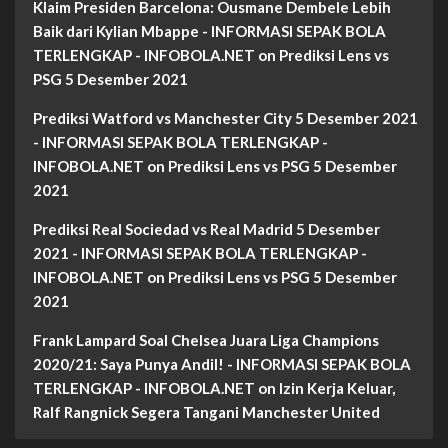
Klaim Presiden Barcelona: Ousmane Dembele Lebih
Baik dari Kylian Mbappe - INFORMASI SEPAK BOLA
TERLENGKAP - INFOBOLA.NET
on
Prediksi Lens vs
PSG 5 Desember 2021
Prediksi Watford vs Manchester City 5 Desember 2021
- INFORMASI SEPAK BOLA TERLENGKAP -
INFOBOLA.NET
on
Prediksi Lens vs PSG 5 Desember
2021
Prediksi Real Sociedad vs Real Madrid 5 Desember
2021 - INFORMASI SEPAK BOLA TERLENGKAP -
INFOBOLA.NET
on
Prediksi Lens vs PSG 5 Desember
2021
Frank Lampard Soal Chelsea Juara Liga Champions
2020/21: Saya Punya Andil! - INFORMASI SEPAK BOLA
TERLENGKAP - INFOBOLA.NET
on
Izin Kerja Keluar,
Ralf Rangnick Segera Tangani Manchester United