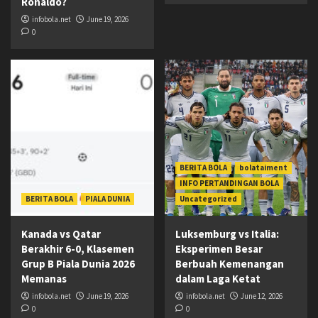
Ronaldo?
infobola.net
June 19, 2026
0
BERITA BOLA
bolataiment
INFO PERTANDINGAN BOLA
BERITA BOLA
PIALA DUNIA
Uncategorized
Kanada vs Qatar
Luksemburg vs Italia:
Berakhir 6-0, Klasemen
Eksperimen Besar
Grup B Piala Dunia 2026
Berbuah Kemenangan
Memanas
dalam Laga Ketat
infobola.net
June 19, 2026
infobola.net
June 12, 2026
0
0