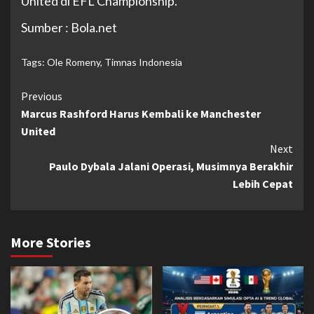
United di EFL Championship.
Sumber : Bola.net
Tags:
Ole Romeny
,
Timnas Indonesia
Continue
Previous
Marcus Rashford Harus Kembali ke Manchester
Reading
United
Next
Paulo Dybala Jalani Operasi, Musimnya Berakhir
Lebih Cepat
More Stories