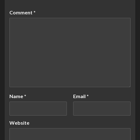
Comment
*
Name
*
Email
*
Website