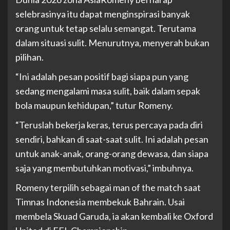
selebrasinya itu dapat menginspirasi banyak
orang untuk tetap selalu semangat. Terutama
dalam situasi sulit. Menurutnya, menyerah bukan
pilihan.
“Ini adalah pesan positif bagi siapa pun yang
sedang mengalami masa sulit, baik dalam sepak
bola maupun kehidupan,” tutur Romeny.
“Teruslah bekerja keras, terus percaya pada diri
sendiri, bahkan di saat-saat sulit. Ini adalah pesan
untuk anak-anak, orang-orang dewasa, dan siapa
saja yang membutuhkan motivasi,” imbuhnya.
Romeny terpilih sebagai man of the match saat
Timnas Indonesia membekuk Bahrain. Usai
membela Skuad Garuda, ia akan kembali ke Oxford