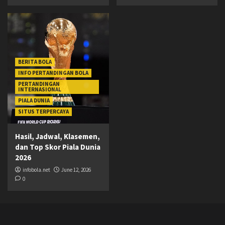
BERITA BOLA
INFO PERTANDINGAN BOLA
PERTANDINGAN
INTERNASIONAL
PIALA DUNIA
SITUS TERPERCAYA
Hasil, Jadwal, Klasemen,
dan Top Skor Piala Dunia
2026
infobola.net
June 12, 2026
0