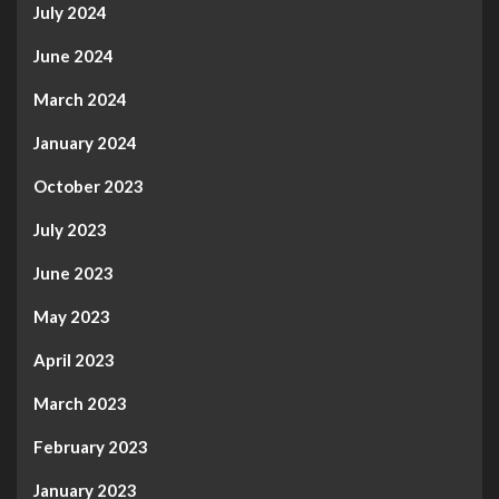
July 2024
June 2024
March 2024
January 2024
October 2023
July 2023
June 2023
May 2023
April 2023
March 2023
February 2023
January 2023