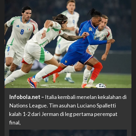
Infobola.net –
Italia kembali menelan kekalahan di
Nations League. Tim asuhan Luciano Spalletti
kalah 1-2 dari Jerman di leg pertama perempat
final,