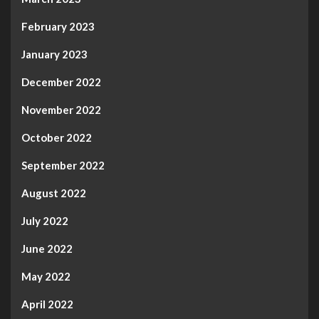
February 2023
January 2023
December 2022
November 2022
October 2022
September 2022
August 2022
July 2022
June 2022
May 2022
April 2022