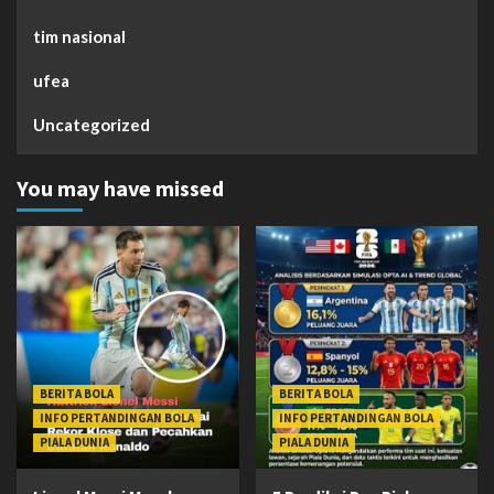
tim nasional
ufea
Uncategorized
You may have missed
BERITA BOLA
BERITA BOLA
INFO PERTANDINGAN BOLA
INFO PERTANDINGAN BOLA
PIALA DUNIA
PIALA DUNIA