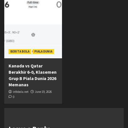
BERITA BOLA
PIALA DUNIA
Kanada vs Qatar
Berakhir 6-0, Klasemen
Grup B Piala Dunia 2026
Memanas
infobola.net
June 19, 2026
0