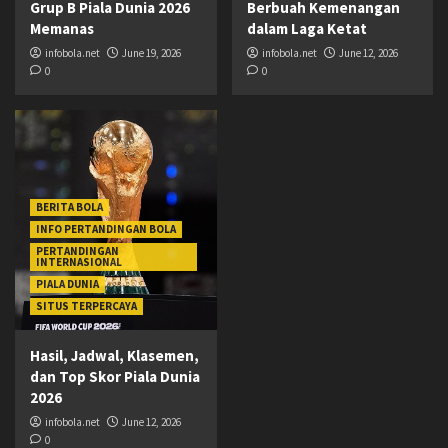
Grup B Piala Dunia 2026
Berbuah Kemenangan
Memanas
dalam Laga Ketat
infobola.net
June 19, 2026
infobola.net
June 12, 2026
0
0
BERITA BOLA
INFO PERTANDINGAN BOLA
PERTANDINGAN
INTERNASIONAL
PIALA DUNIA
SITUS TERPERCAYA
Hasil, Jadwal, Klasemen,
dan Top Skor Piala Dunia
2026
infobola.net
June 12, 2026
0