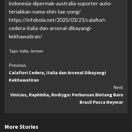
indonesia-dipermak-australia-suporter-auto-
teriakkan-nama-shin-tae-yong/
https://infobola.net/2025/03/21/calafiori-
cedera-italia-dan-arsenal-dibayangi-
kekhawatiran/
Tags:
italia
,
Jerman
Continue
Previous
Calafiori Cedera, Italia dan Arsenal Dibayangi
Reading
Kekhawatiran
Next
Vinicius, Raphinha, Rodrygo: Perburuan Bintang Baru
Brasil Pasca Neymar
More Stories