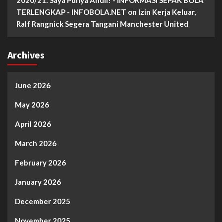
TERLENGKAP - INFOBOLA.NET
on
Izin Kerja Keluar,
Ralf Rangnick Segera Tangani Manchester United
Archives
June 2026
May 2026
April 2026
March 2026
February 2026
January 2026
December 2025
November 2025