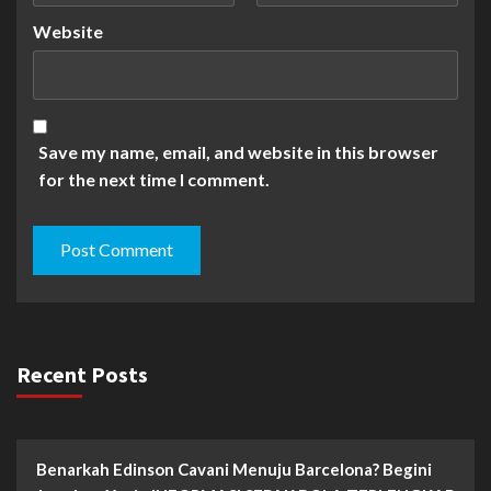
Website
Save my name, email, and website in this browser
for the next time I comment.
Recent Posts
Benarkah Edinson Cavani Menuju Barcelona? Begini