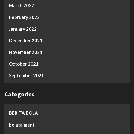
March 2022
February 2022
January 2022
December 2021
November 2021
October 2021
September 2021
Categories
BERITA BOLA
bolataiment