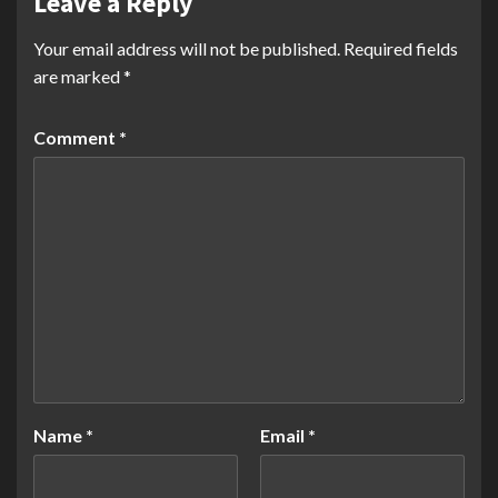
Leave a Reply
Your email address will not be published.
Required fields
are marked
*
Comment
*
Name
*
Email
*