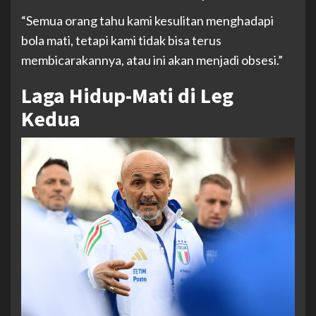
“Semua orang tahu kami kesulitan menghadapi
bola mati, tetapi kami tidak bisa terus
membicarakannya, atau ini akan menjadi obsesi.”
Laga Hidup-Mati di Leg
Kedua