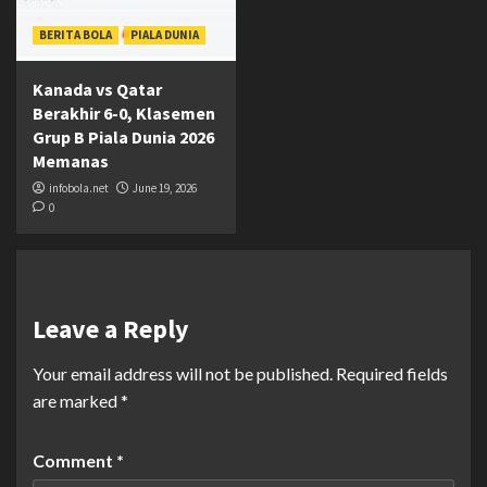
BERITA BOLA
PIALA DUNIA
Kanada vs Qatar
Berakhir 6-0, Klasemen
Grup B Piala Dunia 2026
Memanas
infobola.net
June 19, 2026
0
Leave a Reply
Your email address will not be published.
Required fields
are marked
*
Comment
*