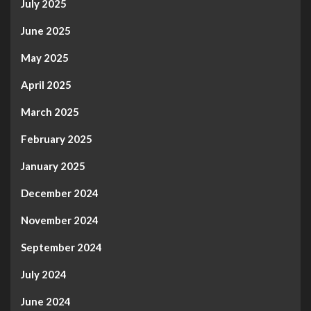
July 2025
June 2025
May 2025
April 2025
March 2025
February 2025
January 2025
December 2024
November 2024
September 2024
July 2024
June 2024