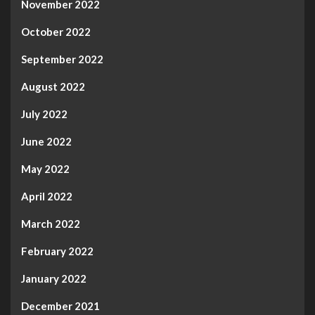
November 2022
October 2022
September 2022
August 2022
July 2022
June 2022
May 2022
April 2022
March 2022
February 2022
January 2022
December 2021