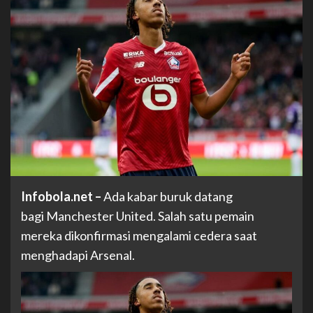
Infobola.net –
Ada kabar buruk datang
bagi Manchester United. Salah satu pemain
mereka dikonfirmasi mengalami cedera saat
menghadapi Arsenal.