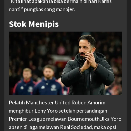
“Kita lihat apakah ia bisa bermain di hari Kamis
nanti,” pungkas sang manajer.
Stok Menipis
Pelatih Manchester United Ruben Amorim
menghibur Leny Yoro setelah pertandingan
Premier League melawan Bournemouth,
Jika Yoro
absen di laga melawan Real Sociedad, maka opsi