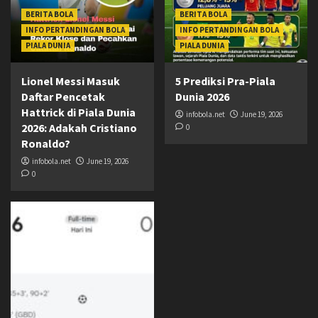
BERITA BOLA
BERITA BOLA
INFO PERTANDINGAN BOLA
INFO PERTANDINGAN BOLA
PIALA DUNIA
PIALA DUNIA
Lionel Messi Masuk
5 Prediksi Pra-Piala
Daftar Pencetak
Dunia 2026
Hattrick di Piala Dunia
infobola.net
June 19, 2026
2026: Adakah Cristiano
0
Ronaldo?
infobola.net
June 19, 2026
0