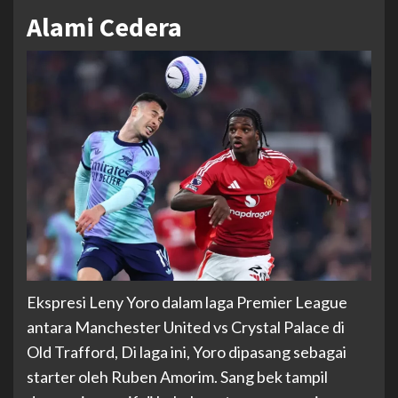
Alami Cedera
Ekspresi Leny Yoro dalam laga Premier League
antara Manchester United vs Crystal Palace di
Old Trafford, Di
laga ini, Yoro dipasang sebagai
starter oleh Ruben Amorim. Sang bek tampil