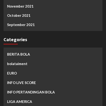
November 2021
October 2021
September 2021
Categories
BERITA BOLA
bolataiment
EURO
INFO LIVE SCORE
INFO PERTANDINGAN BOLA
LIGA AMERICA