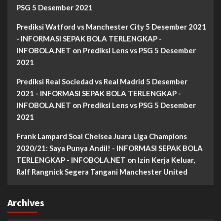
PSG 5 Desember 2021
Prediksi Watford vs Manchester City 5 Desember 2021
- INFORMASI SEPAK BOLA TERLENGKAP -
INFOBOLA.NET
on
Prediksi Lens vs PSG 5 Desember
2021
Prediksi Real Sociedad vs Real Madrid 5 Desember
2021 - INFORMASI SEPAK BOLA TERLENGKAP -
INFOBOLA.NET
on
Prediksi Lens vs PSG 5 Desember
2021
Frank Lampard Soal Chelsea Juara Liga Champions
2020/21: Saya Punya Andil! - INFORMASI SEPAK BOLA
TERLENGKAP - INFOBOLA.NET
on
Izin Kerja Keluar,
Ralf Rangnick Segera Tangani Manchester United
Archives