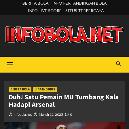
Skip
BERITA BOLA
INFO PERTANDINGAN BOLA
to
INFO LIVE SCORE
SITUS TERPERCAYA
content
Primary
Menu
BERITA BOLA
LIGA INGGRIS
Duh! Satu Pemain MU Tumbang Kala
Hadapi Arsenal
infobola.net
March 11, 2025
0