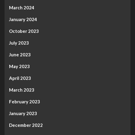
March 2024
January 2024
October 2023
July 2023
June 2023
May 2023
April 2023
March 2023
February 2023
January 2023
December 2022