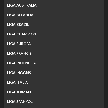
LIGA AUSTRALIA
LIGA BELANDA
LIGA BRAZIL
LIGA CHAMPION
LIGA EUROPA
LIGA FRANCIS
LIGA INDONESIA
LIGA INGGRIS
LIGA ITALIA
LIGA JERMAN
LIGA SPANYOL