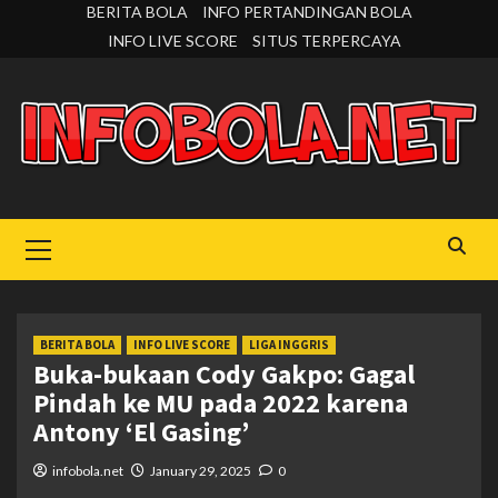
Skip
BERITA BOLA
INFO PERTANDINGAN BOLA
to
INFO LIVE SCORE
SITUS TERPERCAYA
content
Primary
Menu
BERITA BOLA
INFO LIVE SCORE
LIGA INGGRIS
Buka-bukaan Cody Gakpo: Gagal
Pindah ke MU pada 2022 karena
Antony ‘El Gasing’
infobola.net
January 29, 2025
0