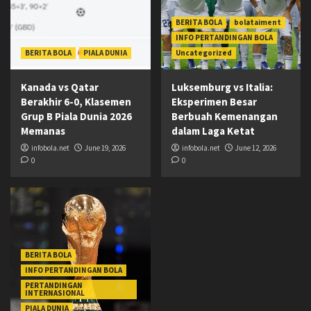
BERITA BOLA
bolataiment
INFO PERTANDINGAN BOLA
BERITA BOLA
PIALA DUNIA
Uncategorized
Kanada vs Qatar
Luksemburg vs Italia:
Berakhir 6-0, Klasemen
Eksperimen Besar
Grup B Piala Dunia 2026
Berbuah Kemenangan
Memanas
dalam Laga Ketat
infobola.net
June 19, 2026
infobola.net
June 12, 2026
0
0
BERITA BOLA
INFO PERTANDINGAN BOLA
PERTANDINGAN
INTERNASIONAL
PIALA DUNIA