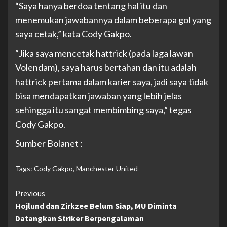
“Saya hanya berdoa tentang hal itu dan
menemukan jawabannya dalam beberapa gol yang
saya cetak,” kata Cody Gakpo.
“Jika saya mencetak hattrick (pada laga lawan
Volendam), saya harus bertahan dan itu adalah
hattrick pertama dalam karier saya, jadi saya tidak
bisa mendapatkan jawaban yang lebih jelas
sehingga itu sangat membimbing saya,” tegas
Cody Gakpo.
Sumber Bolanet :
Tags:
Cody Gakpo
,
Manchester United
Continue
Previous
Hojlund dan Zirkzee Belum Siap, MU Diminta
Reading
Datangkan Striker Berpengalaman