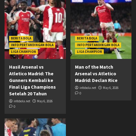
BERITA BOLA
BERITA BOLA
INFO PERTANDINGAN BOLA
INFO PERTANDINGAN BOLA
LIGA CHAMPION
LIGA CHAMPION
Hasil Arsenal vs
Man of the Match
Atletico Madrid: The
Arsenal vs Atletico
Gunners Kembali ke
Madrid: Declan Rice
Final Liga Champions
infobola.net
May 6, 2026
Setelah 20 Tahun
0
infobola.net
May 6, 2026
0