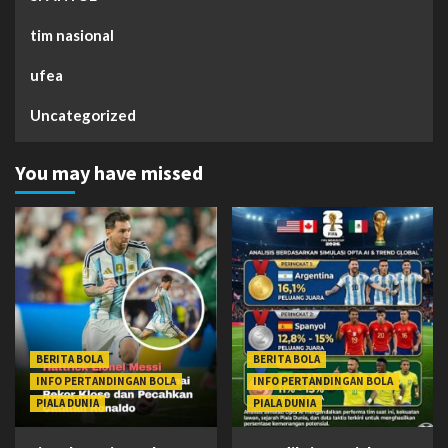
tim nasional
ufea
Uncategorized
You may have missed
BERITA BOLA
BERITA BOLA
INFO PERTANDINGAN BOLA
INFO PERTANDINGAN BOLA
PIALA DUNIA
PIALA DUNIA