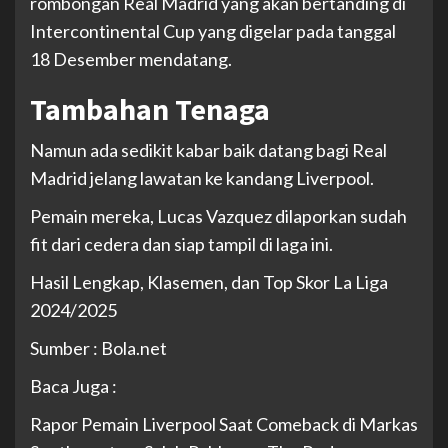
rombongan Real Madrid yang akan bertanding di
Intercontinental Cup yang digelar pada tanggal
18 Desember mendatang.
Tambahan Tenaga
Namun ada sedikit kabar baik datang bagi Real
Madrid jelang lawatan ke kandang Liverpool.
Pemain mereka, Lucas Vazquez dilaporkan sudah
fit dari cedera dan siap tampil di laga ini.
Hasil Lengkap, Klasemen, dan Top Skor La Liga
2024/2025
Sumber : Bola.net
Baca Juga :
Rapor Pemain Liverpool Saat Comeback di Markas