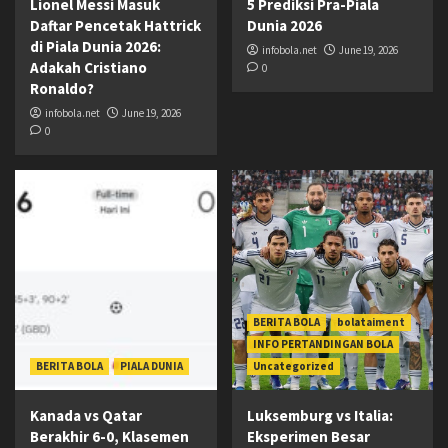
Lionel Messi Masuk
5 Prediksi Pra-Piala
Daftar Pencetak Hattrick
Dunia 2026
di Piala Dunia 2026:
infobola.net
June 19, 2026
Adakah Cristiano
0
Ronaldo?
infobola.net
June 19, 2026
0
BERITA BOLA
bolataiment
INFO PERTANDINGAN BOLA
BERITA BOLA
PIALA DUNIA
Uncategorized
Kanada vs Qatar
Luksemburg vs Italia:
Berakhir 6-0, Klasemen
Eksperimen Besar