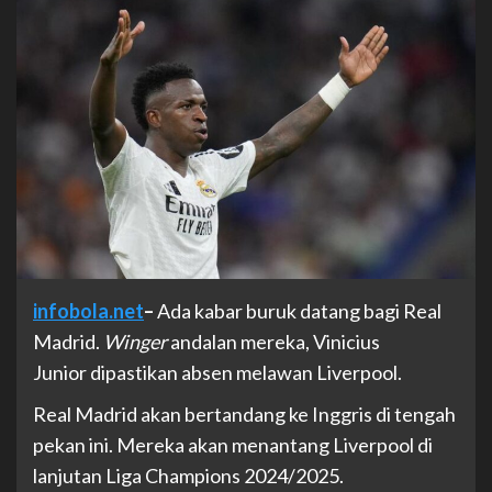
infobola.net
–
Ada kabar buruk datang bagi Real
Madrid.
Winger
andalan mereka, Vinicius
Junior dipastikan absen melawan Liverpool.
Real Madrid akan bertandang ke Inggris di tengah
pekan ini. Mereka akan menantang Liverpool di
lanjutan Liga Champions 2024/2025.